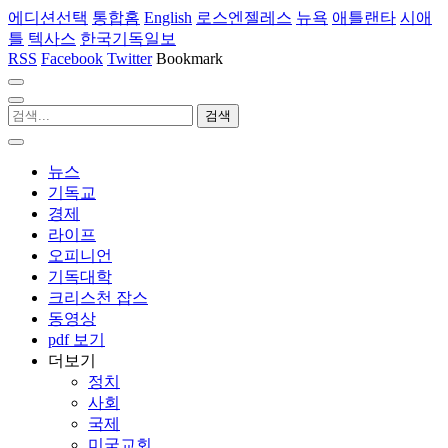
에디션선택
통합홈
English
로스엔젤레스
뉴욕
애틀랜타
시애
틀
텍사스
한국기독일보
RSS
Facebook
Twitter
Bookmark
뉴스
기독교
경제
라이프
오피니언
기독대학
크리스천 잡스
동영상
pdf 보기
더보기
정치
사회
국제
미국교회