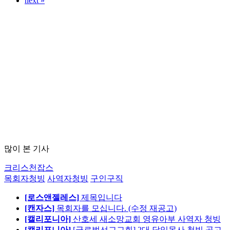
next »
많이 본 기사
크리스천잡스
목회자청빙
사역자청빙
구인구직
[로스앤젤레스]
제목입니다
[캔자스]
목회자를 모십니다. (수정 재공고)
[캘리포니아]
산호세 새소망교회 영유아부 사역자 청빙
[캘리포니아]
[글로벌선교교회] 2대 담임목사 청빙 공고