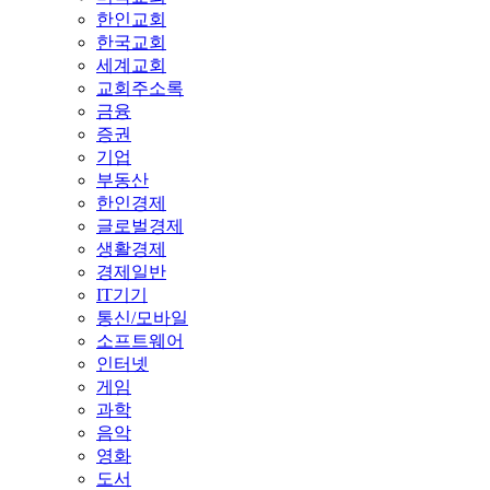
한인교회
한국교회
세계교회
교회주소록
금융
증권
기업
부동산
한인경제
글로벌경제
생활경제
경제일반
IT기기
통신/모바일
소프트웨어
인터넷
게임
과학
음악
영화
도서