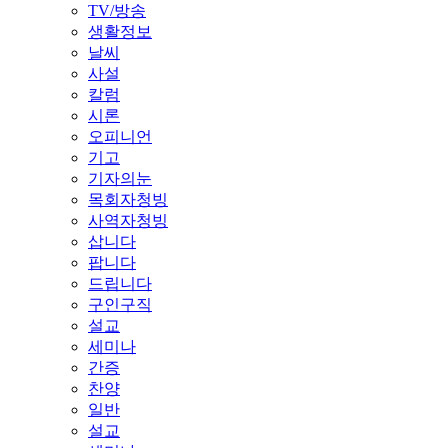
TV/방송
생활정보
날씨
사설
칼럼
시론
오피니언
기고
기자의눈
목회자청빙
사역자청빙
삽니다
팝니다
드립니다
구인구직
설교
세미나
간증
찬양
일반
설교