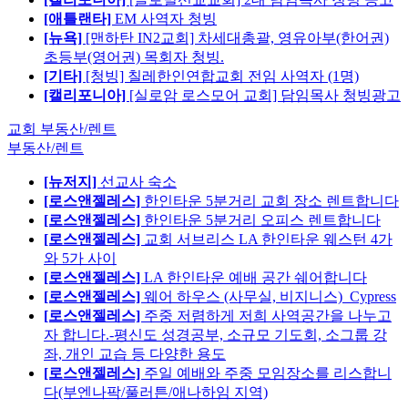
[애틀랜타]
EM 사역자 청빙
[뉴욕]
[맨하탄 IN2교회] 차세대총괄, 영유아부(한어권)
초등부(영어권) 목회자 청빙.
[기타]
[청빙] 칠레한인연합교회 전임 사역자 (1명)
[캘리포니아]
[실로암 로스모어 교회] 담임목사 청빙광고
교회 부동산/렌트
부동산/렌트
[뉴저지]
선교사 숙소
[로스앤젤레스]
한인타운 5분거리 교회 장소 렌트합니다
[로스앤젤레스]
한인타운 5분거리 오피스 렌트합니다
[로스앤젤레스]
교회 서브리스 LA 한인타운 웨스턴 4가
와 5가 사이
[로스앤젤레스]
LA 한인타운 예배 공간 쉐어합니다
[로스앤젤레스]
웨어 하우스 (사무실, 비지니스)_Cypress
[로스앤젤레스]
주중 저렴하게 저희 사역공간을 나누고
자 합니다.-평신도 성경공부, 소규모 기도회, 소그룹 강
좌, 개인 교습 등 다양한 용도
[로스앤젤레스]
주일 예배와 주중 모임장소를 리스합니
다(부엔나팍/풀러튼/애나하임 지역)