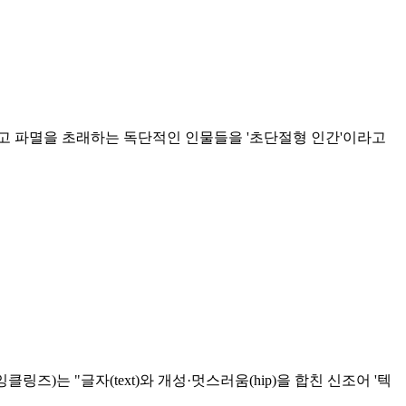
리고 파멸을 초래하는 독단적인 인물들을 '초단절형 인간'이라고
)는 "글자(text)와 개성·멋스러움(hip)을 합친 신조어 '텍