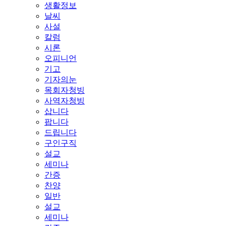
생활정보
날씨
사설
칼럼
시론
오피니언
기고
기자의눈
목회자청빙
사역자청빙
삽니다
팝니다
드립니다
구인구직
설교
세미나
간증
찬양
일반
설교
세미나