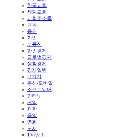
한국교회
세계교회
교회주소록
금융
증권
기업
부동산
한인경제
글로벌경제
생활경제
경제일반
IT기기
통신/모바일
소프트웨어
인터넷
게임
과학
음악
영화
도서
TV/방송