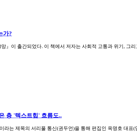
는가?
야망』이 출간되었다. 이 책에서 저자는 사회적 고통과 위기, 그
은 층 '텍스트힙' 흐름도..
라는 제목의 서리풀 통신(권두언)을 통해 편집인 옥명호 대표(잉클링즈