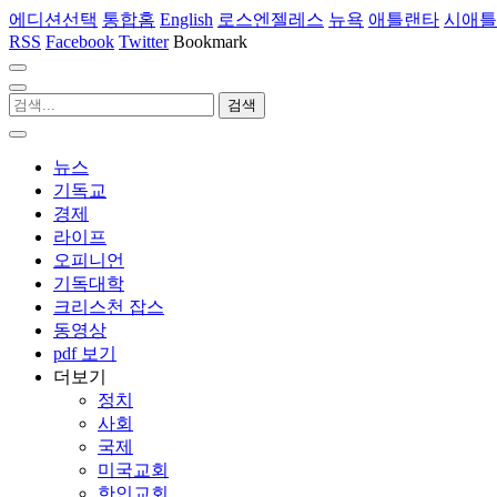
에디션선택
통합홈
English
로스엔젤레스
뉴욕
애틀랜타
시애틀
RSS
Facebook
Twitter
Bookmark
뉴스
기독교
경제
라이프
오피니언
기독대학
크리스천 잡스
동영상
pdf 보기
더보기
정치
사회
국제
미국교회
한인교회