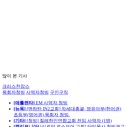
많이 본 기사
크리스천잡스
목회자청빙
사역자청빙
구인구직
[애틀랜타]
EM 사역자 청빙
[뉴욕]
[맨하탄 IN2교회] 차세대총괄, 영유아부(한어권)
초등부(영어권) 목회자 청빙.
[기타]
[청빙] 칠레한인연합교회 전임 사역자 (1명)
[캘리포니아]
[실로암 로스모어 교회] 담임목사 청빙광고