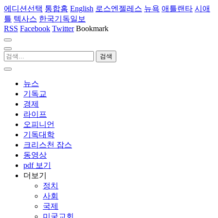
에디션선택
통합홈
English
로스엔젤레스
뉴욕
애틀랜타
시애
틀
텍사스
한국기독일보
RSS
Facebook
Twitter
Bookmark
뉴스
기독교
경제
라이프
오피니언
기독대학
크리스천 잡스
동영상
pdf 보기
더보기
정치
사회
국제
미국교회