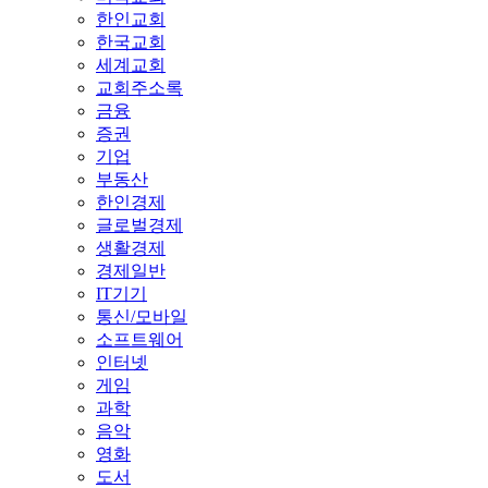
한인교회
한국교회
세계교회
교회주소록
금융
증권
기업
부동산
한인경제
글로벌경제
생활경제
경제일반
IT기기
통신/모바일
소프트웨어
인터넷
게임
과학
음악
영화
도서