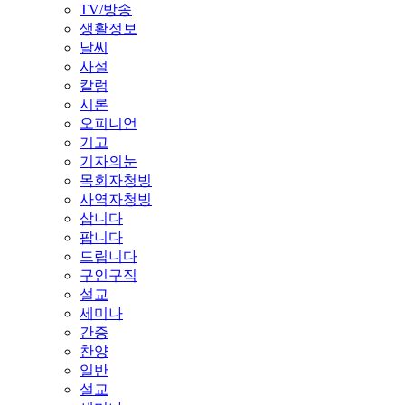
TV/방송
생활정보
날씨
사설
칼럼
시론
오피니언
기고
기자의눈
목회자청빙
사역자청빙
삽니다
팝니다
드립니다
구인구직
설교
세미나
간증
찬양
일반
설교