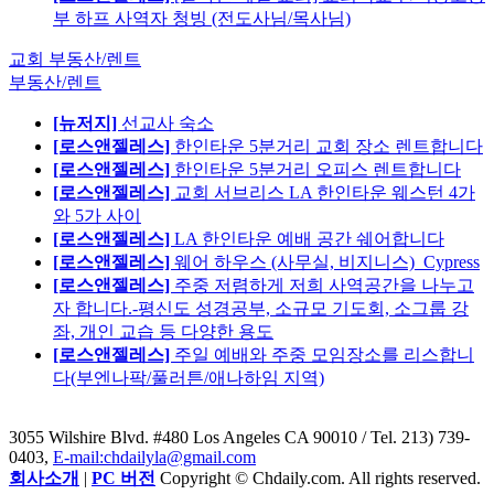
부 하프 사역자 청빙 (전도사님/목사님)
교회 부동산/렌트
부동산/렌트
[뉴저지]
선교사 숙소
[로스앤젤레스]
한인타운 5분거리 교회 장소 렌트합니다
[로스앤젤레스]
한인타운 5분거리 오피스 렌트합니다
[로스앤젤레스]
교회 서브리스 LA 한인타운 웨스턴 4가
와 5가 사이
[로스앤젤레스]
LA 한인타운 예배 공간 쉐어합니다
[로스앤젤레스]
웨어 하우스 (사무실, 비지니스)_Cypress
[로스앤젤레스]
주중 저렴하게 저희 사역공간을 나누고
자 합니다.-평신도 성경공부, 소규모 기도회, 소그룹 강
좌, 개인 교습 등 다양한 용도
[로스앤젤레스]
주일 예배와 주중 모임장소를 리스합니
다(부엔나팍/풀러튼/애나하임 지역)
3055 Wilshire Blvd. #480 Los Angeles CA 90010
/ Tel. 213) 739-
0403,
E-mail:chdailyla@gmail.com
회사소개
|
PC 버전
Copyright © Chdaily.com. All rights reserved.