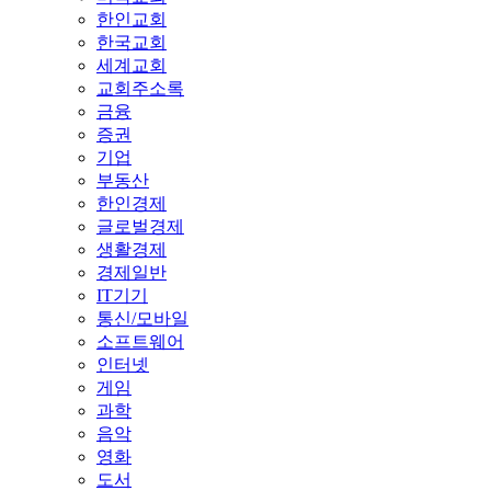
한인교회
한국교회
세계교회
교회주소록
금융
증권
기업
부동산
한인경제
글로벌경제
생활경제
경제일반
IT기기
통신/모바일
소프트웨어
인터넷
게임
과학
음악
영화
도서