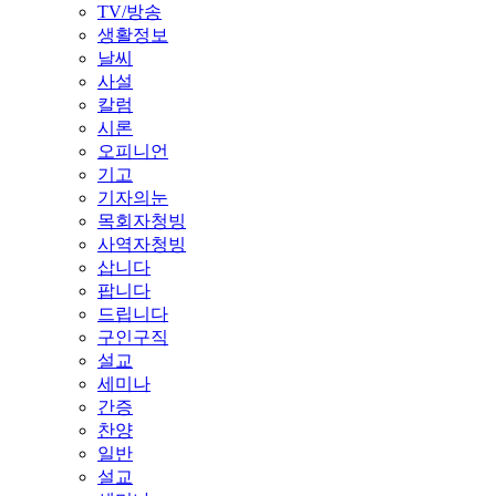
TV/방송
생활정보
날씨
사설
칼럼
시론
오피니언
기고
기자의눈
목회자청빙
사역자청빙
삽니다
팝니다
드립니다
구인구직
설교
세미나
간증
찬양
일반
설교