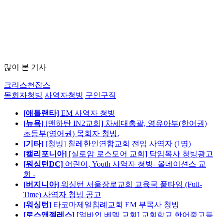
많이 본 기사
크리스천잡스
목회자청빙
사역자청빙
구인구직
[애틀랜타]
EM 사역자 청빙
[뉴욕]
[맨하탄 IN2교회] 차세대총괄, 영유아부(한어권)
초등부(영어권) 목회자 청빙.
[기타]
[청빙] 칠레한인연합교회 전임 사역자 (1명)
[캘리포니아]
[실로암 로스모어 교회] 담임목사 청빙광고
[워싱턴DC]
어린이, Youth 사역자 청빙- 올네이션스 교
회 -
[버지니아]
워싱턴 서울장로교회 교육국 풀타임 (Full-
Time) 사역자 청빙 공고
[워싱턴]
타코마제일침례교회 EM 부목사 청빙
[로스앤젤레스]
[얼바인 베델 교회] 교회학교 한어중고등