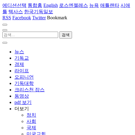
에디션선택
통합홈
English
로스엔젤레스
뉴욕
애틀랜타
시애
틀
텍사스
한국기독일보
RSS
Facebook
Twitter
Bookmark
뉴스
기독교
경제
라이프
오피니언
기독대학
크리스천 잡스
동영상
pdf 보기
더보기
정치
사회
국제
미국교회