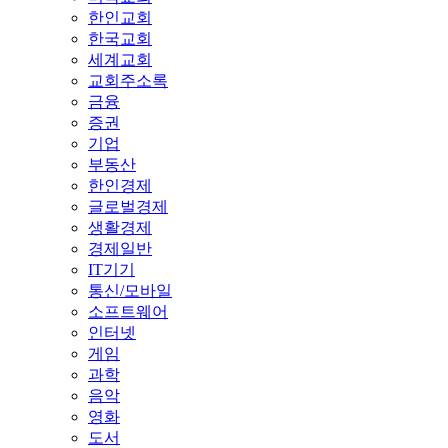
한인교회
한국교회
세계교회
교회주소록
금융
증권
기업
부동산
한인경제
글로벌경제
생활경제
경제일반
IT기기
통신/모바일
소프트웨어
인터넷
게임
과학
음악
영화
도서