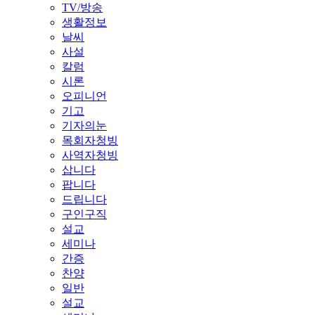
TV/방송
생활정보
날씨
사설
칼럼
시론
오피니언
기고
기자의눈
목회자청빙
사역자청빙
삽니다
팝니다
드립니다
구인구직
설교
세미나
간증
찬양
일반
설교