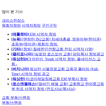
많이 본 기사
크리스천잡스
목회자청빙
사역자청빙
구인구직
[애틀랜타]
EM 사역자 청빙
[뉴욕]
[맨하탄 IN2교회] 차세대총괄, 영유아부(한어권)
초등부(영어권) 목회자 청빙.
[기타]
[청빙] 칠레한인연합교회 전임 사역자 (1명)
[캘리포니아]
[실로암 로스모어 교회] 담임목사 청빙광고
[워싱턴DC]
어린이, Youth 사역자 청빙- 올네이션스 교
회 -
[버지니아]
워싱턴 서울장로교회 교육국 풀타임 (Full-
Time) 사역자 청빙 공고
[워싱턴]
타코마제일침례교회 EM 부목사 청빙
[로스앤젤레스]
[얼바인 베델 교회] 교회학교 한어중고등
부 하프 사역자 청빙 (전도사님/목사님)
교회 부동산/렌트
부동산/렌트