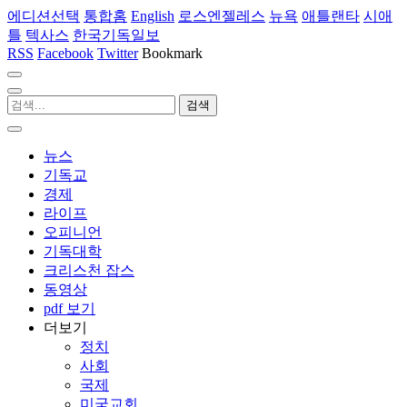
에디션선택
통합홈
English
로스엔젤레스
뉴욕
애틀랜타
시애
틀
텍사스
한국기독일보
RSS
Facebook
Twitter
Bookmark
뉴스
기독교
경제
라이프
오피니언
기독대학
크리스천 잡스
동영상
pdf 보기
더보기
정치
사회
국제
미국교회