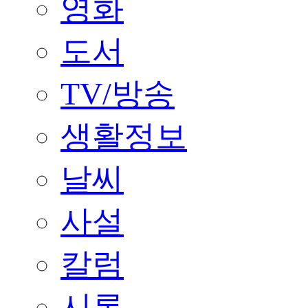
영화
도서
TV/방송
생활정보
날씨
사설
칼럼
시론