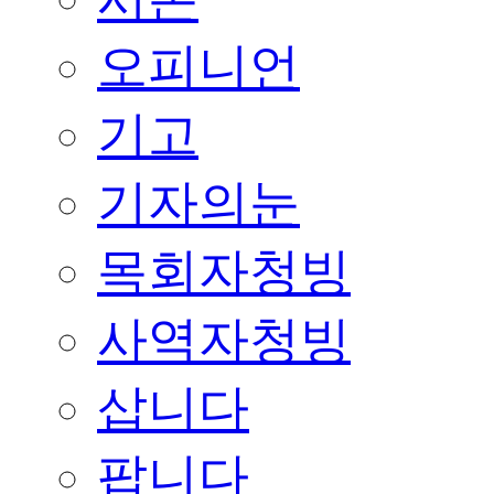
오피니언
기고
기자의눈
목회자청빙
사역자청빙
삽니다
팝니다