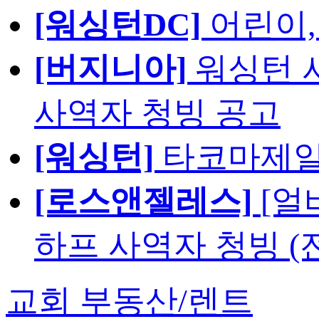
[워싱턴DC]
어린이,
[버지니아]
워싱턴 서
사역자 청빙 공고
[워싱턴]
타코마제일
[로스앤젤레스]
[얼
하프 사역자 청빙 (
교회 부동산/렌트