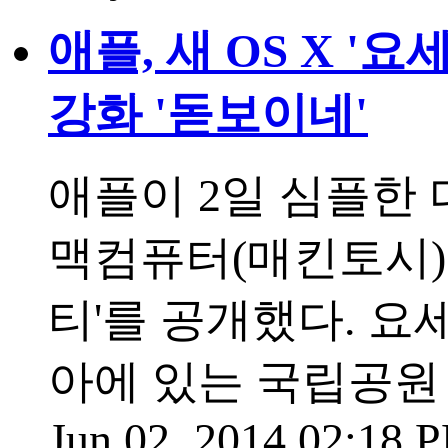
애플, 새 OS X '
강화 '돋보이네'
애플이 2일 심플한
맥컴퓨터(매킨토시)용
티'를 공개했다. 
아에 있는 국립공원 
Jun 02, 2014 02:18