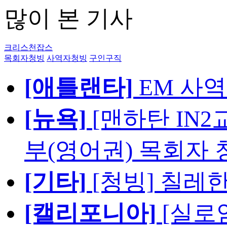
많이 본 기사
크리스천잡스
목회자청빙
사역자청빙
구인구직
[애틀랜타]
EM 사
[뉴욕]
[맨하탄 IN
부(영어권) 목회자 
[기타]
[청빙] 칠레
[캘리포니아]
[실로