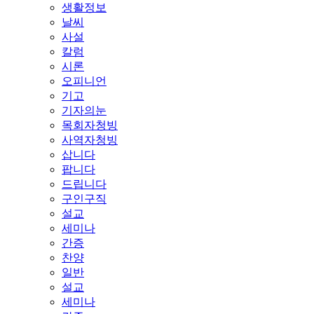
생활정보
날씨
사설
칼럼
시론
오피니언
기고
기자의눈
목회자청빙
사역자청빙
삽니다
팝니다
드립니다
구인구직
설교
세미나
간증
찬양
일반
설교
세미나