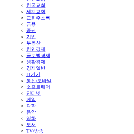
한국교회
세계교회
교회주소록
금융
증권
기업
부동산
한인경제
글로벌경제
생활경제
경제일반
IT기기
통신/모바일
소프트웨어
인터넷
게임
과학
음악
영화
도서
TV/방송