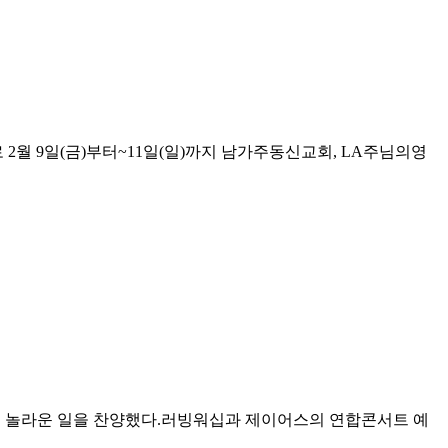
첫 행사로 2월 9일(금)부터~11일(일)까지 남가주동신교회, LA주님의영
신 놀라운 일을 찬양했다.러빙워십과 제이어스의 연합콘서트 예