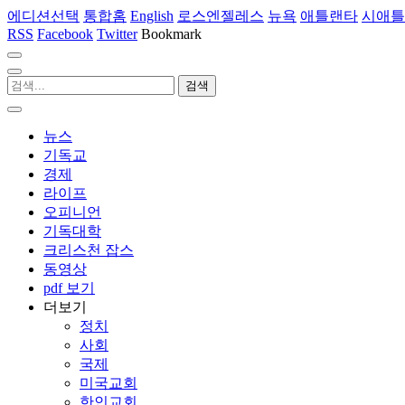
에디션선택
통합홈
English
로스엔젤레스
뉴욕
애틀랜타
시애틀
RSS
Facebook
Twitter
Bookmark
뉴스
기독교
경제
라이프
오피니언
기독대학
크리스천 잡스
동영상
pdf 보기
더보기
정치
사회
국제
미국교회
한인교회