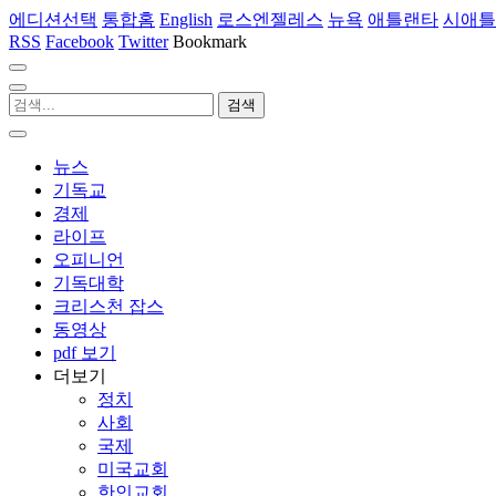
에디션선택
통합홈
English
로스엔젤레스
뉴욕
애틀랜타
시애틀
RSS
Facebook
Twitter
Bookmark
뉴스
기독교
경제
라이프
오피니언
기독대학
크리스천 잡스
동영상
pdf 보기
더보기
정치
사회
국제
미국교회
한인교회