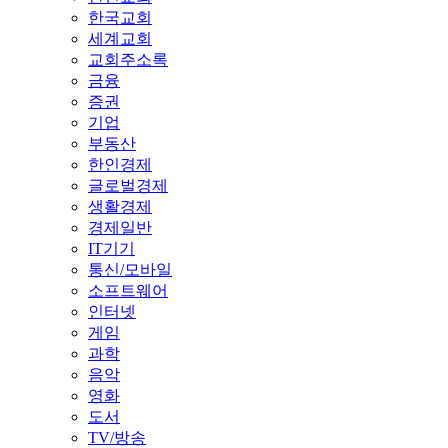
한국교회
세계교회
교회주소록
금융
증권
기업
부동산
한인경제
글로벌경제
생활경제
경제일반
IT기기
통신/모바일
소프트웨어
인터넷
게임
과학
음악
영화
도서
TV/방송