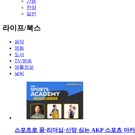
간증
찬양
일반
라이프/북스
음악
영화
도서
TV/방송
생활정보
날씨
스포츠로 꿈·리더십·신앙 심는 AKP 스포츠 아