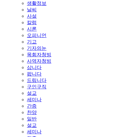
생활정보
날씨
사설
칼럼
시론
오피니언
기고
기자의눈
목회자청빙
사역자청빙
삽니다
팝니다
드립니다
구인구직
설교
세미나
간증
찬양
일반
설교
세미나