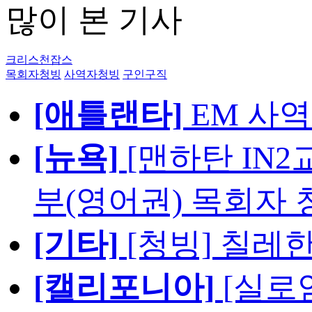
많이 본 기사
크리스천잡스
목회자청빙
사역자청빙
구인구직
[애틀랜타]
EM 사
[뉴욕]
[맨하탄 IN
부(영어권) 목회자 
[기타]
[청빙] 칠레
[캘리포니아]
[실로