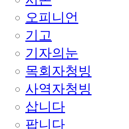
오피니언
기고
기자의눈
목회자청빙
사역자청빙
삽니다
팝니다