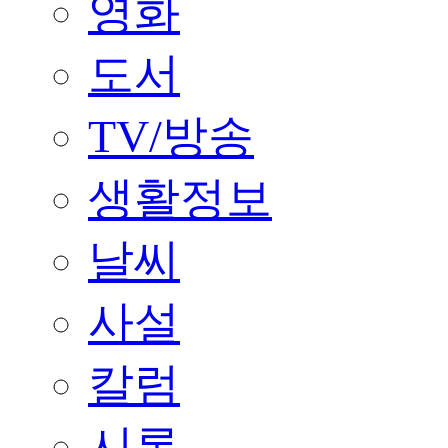
영화
도서
TV/방송
생활정보
날씨
사설
칼럼
시론