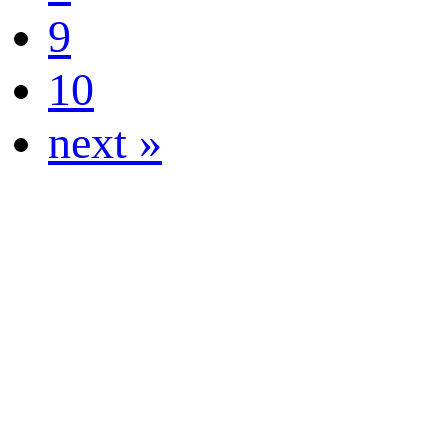
9
10
next »