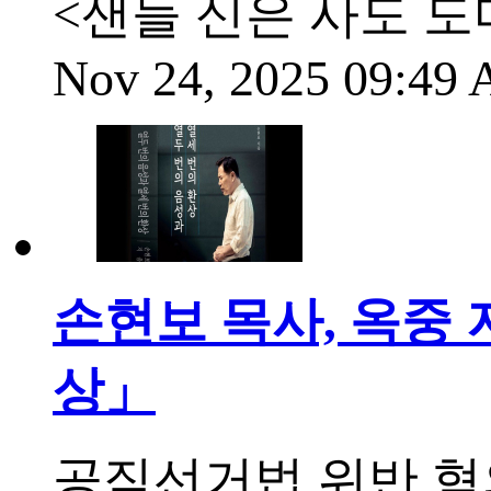
<샌들 신은 사도 도
Nov 24, 2025 09:49
손현보 목사, 옥중 
상」
공직선거법 위반 혐