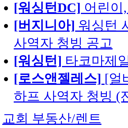
[워싱턴DC]
어린이,
[버지니아]
워싱턴 서
사역자 청빙 공고
[워싱턴]
타코마제일
[로스앤젤레스]
[얼
하프 사역자 청빙 (
교회 부동산/렌트