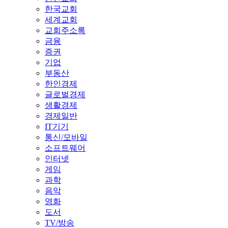
한국교회
세계교회
교회주소록
금융
증권
기업
부동산
한인경제
글로벌경제
생활경제
경제일반
IT기기
통신/모바일
소프트웨어
인터넷
게임
과학
음악
영화
도서
TV/방송