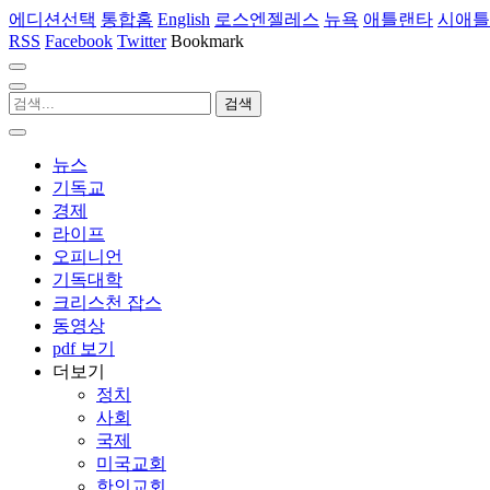
에디션선택
통합홈
English
로스엔젤레스
뉴욕
애틀랜타
시애틀
RSS
Facebook
Twitter
Bookmark
뉴스
기독교
경제
라이프
오피니언
기독대학
크리스천 잡스
동영상
pdf 보기
더보기
정치
사회
국제
미국교회
한인교회