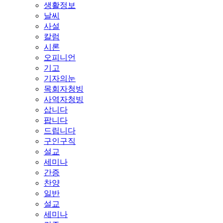
생활정보
날씨
사설
칼럼
시론
오피니언
기고
기자의눈
목회자청빙
사역자청빙
삽니다
팝니다
드립니다
구인구직
설교
세미나
간증
찬양
일반
설교
세미나