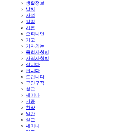
생활정보
날씨
사설
칼럼
시론
오피니언
기고
기자의눈
목회자청빙
사역자청빙
삽니다
팝니다
드립니다
구인구직
설교
세미나
간증
찬양
일반
설교
세미나