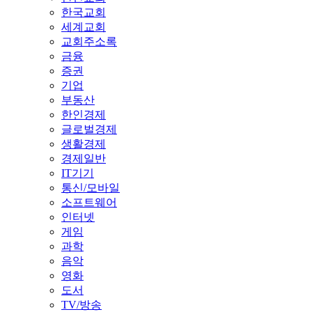
한국교회
세계교회
교회주소록
금융
증권
기업
부동산
한인경제
글로벌경제
생활경제
경제일반
IT기기
통신/모바일
소프트웨어
인터넷
게임
과학
음악
영화
도서
TV/방송