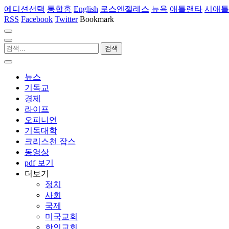
에디션선택
통합홈
English
로스엔젤레스
뉴욕
애틀랜타
시애틀
RSS
Facebook
Twitter
Bookmark
뉴스
기독교
경제
라이프
오피니언
기독대학
크리스천 잡스
동영상
pdf 보기
더보기
정치
사회
국제
미국교회
한인교회