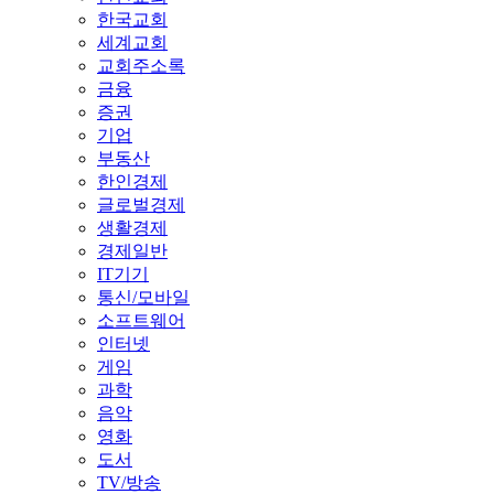
한국교회
세계교회
교회주소록
금융
증권
기업
부동산
한인경제
글로벌경제
생활경제
경제일반
IT기기
통신/모바일
소프트웨어
인터넷
게임
과학
음악
영화
도서
TV/방송