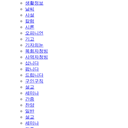
생활정보
날씨
사설
칼럼
시론
오피니언
기고
기자의눈
목회자청빙
사역자청빙
삽니다
팝니다
드립니다
구인구직
설교
세미나
간증
찬양
일반
설교
세미나