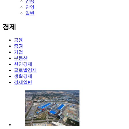
간증
찬양
일반
경제
금융
증권
기업
부동산
한인경제
글로발경제
생활경제
경제일반