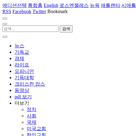
에디션선택
통합홈
English
로스엔젤레스
뉴욕
애틀랜타
시애틀
RSS
Facebook
Twitter
Bookmark
뉴스
기독교
경제
라이프
오피니언
기독대학
크리스천 잡스
동영상
pdf 보기
더보기
정치
사회
국제
미국교회
한인교회