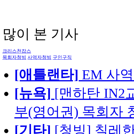
많이 본 기사
크리스천잡스
목회자청빙
사역자청빙
구인구직
[애틀랜타]
EM 사
[뉴욕]
[맨하탄 IN
부(영어권) 목회자 
[기타]
[청빙] 칠레