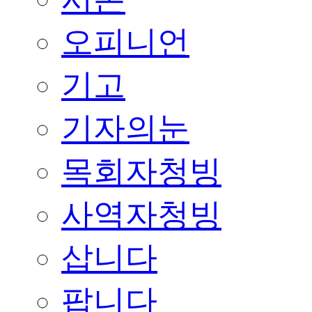
오피니언
기고
기자의눈
목회자청빙
사역자청빙
삽니다
팝니다