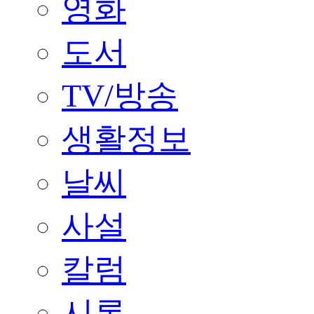
영화
도서
TV/방송
생활정보
날씨
사설
칼럼
시론