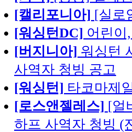
[캘리포니아]
[실로
[워싱턴DC]
어린이,
[버지니아]
워싱턴 서
사역자 청빙 공고
[워싱턴]
타코마제일
[로스앤젤레스]
[얼
하프 사역자 청빙 (