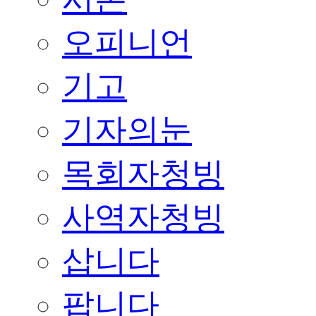
오피니언
기고
기자의눈
목회자청빙
사역자청빙
삽니다
팝니다