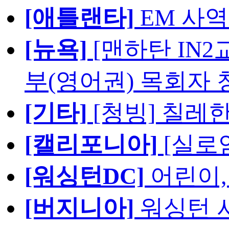
[애틀랜타]
EM 사
[뉴욕]
[맨하탄 IN
부(영어권) 목회자 
[기타]
[청빙] 칠레
[캘리포니아]
[실로
[워싱턴DC]
어린이,
[버지니아]
워싱턴 서