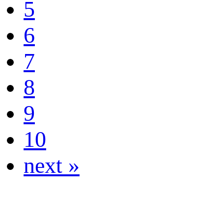
5
6
7
8
9
10
next »