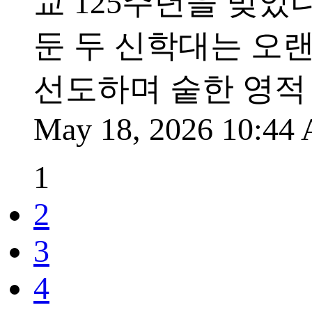
교 125주년을 맞았
둔 두 신학대는 오
선도하며 숱한 영적
May 18, 2026 10:4
1
2
3
4