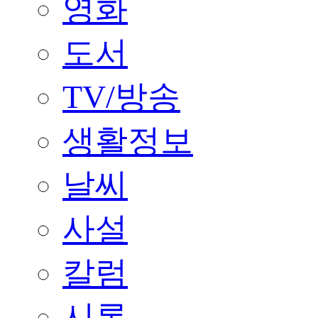
영화
도서
TV/방송
생활정보
날씨
사설
칼럼
시론