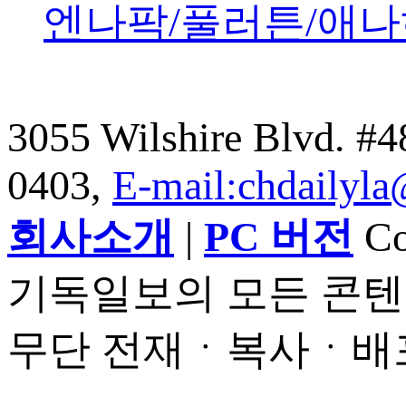
엔나팍/풀러튼/애나
3055 Wilshire Blvd. #
0403,
E-mail:chdailyl
회사소개
|
PC 버전
Cop
기독일보의 모든 콘텐
무단 전재ㆍ복사ㆍ배포