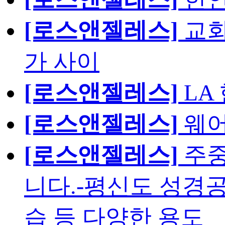
[로스앤젤레스]
교회
가 사이
[로스앤젤레스]
LA
[로스앤젤레스]
웨어
[로스앤젤레스]
주중
니다.-평신도 성경공
습 등 다양한 용도