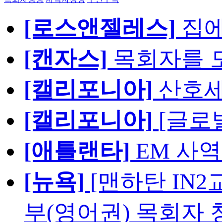
[로스앤젤레스]
집에
[캔자스]
목회자를 모
[캘리포니아]
산호세
[캘리포니아]
[글로
[애틀랜타]
EM 사
[뉴욕]
[맨하탄 IN
부(영어권) 목회자 