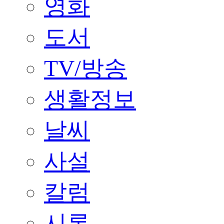
영화
도서
TV/방송
생활정보
날씨
사설
칼럼
시론