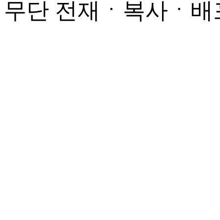
무단 전재ㆍ복사ㆍ배포