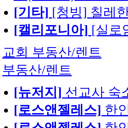
[기타]
[청빙] 칠레
[캘리포니아]
[실로
교회 부동산/렌트
부동산/렌트
[뉴저지]
선교사 숙
[로스앤젤레스]
한인
[로스앤젤레스]
한인