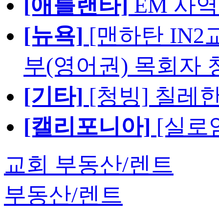
[애틀랜타]
EM 사
[뉴욕]
[맨하탄 IN
부(영어권) 목회자 
[기타]
[청빙] 칠레
[캘리포니아]
[실로
교회 부동산/렌트
부동산/렌트