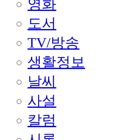
영화
도서
TV/방송
생활정보
날씨
사설
칼럼
시론