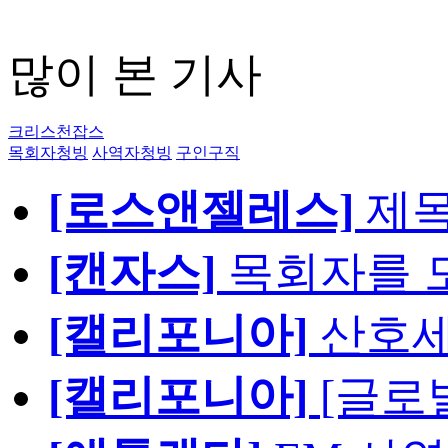
많이 본 기사
크리스천잡스
목회자청빙
사역자청빙
구인구직
[로스앤젤레스]
제
[캔자스]
목회자를 모
[캘리포니아]
산호세
[캘리포니아]
[글로