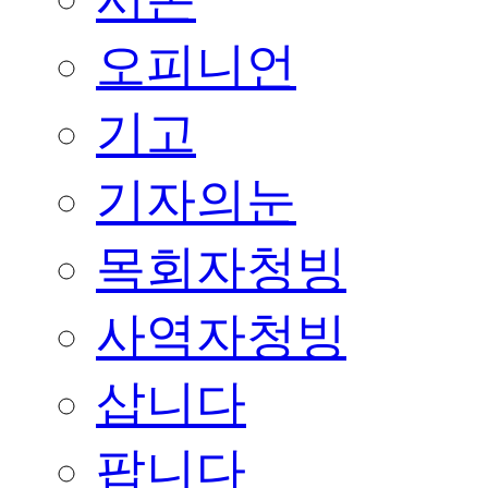
오피니언
기고
기자의눈
목회자청빙
사역자청빙
삽니다
팝니다