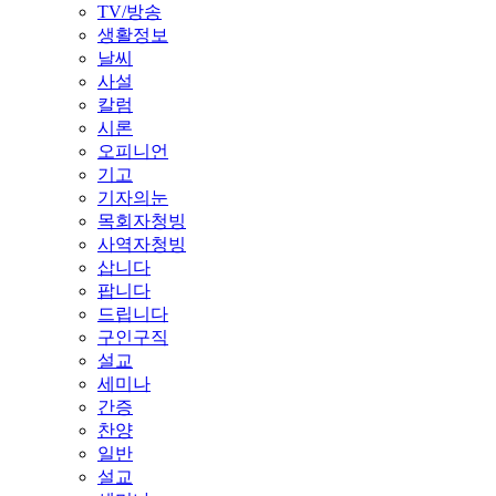
TV/방송
생활정보
날씨
사설
칼럼
시론
오피니언
기고
기자의눈
목회자청빙
사역자청빙
삽니다
팝니다
드립니다
구인구직
설교
세미나
간증
찬양
일반
설교