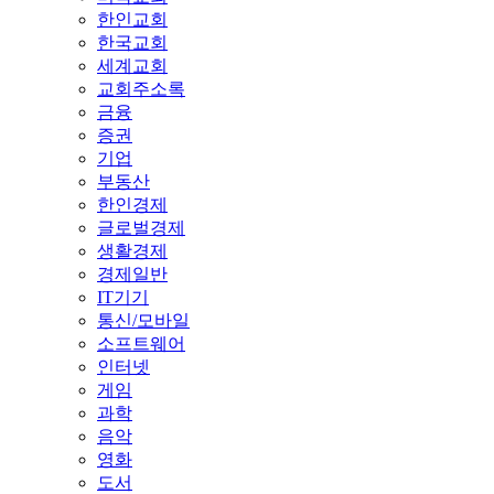
한인교회
한국교회
세계교회
교회주소록
금융
증권
기업
부동산
한인경제
글로벌경제
생활경제
경제일반
IT기기
통신/모바일
소프트웨어
인터넷
게임
과학
음악
영화
도서