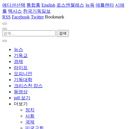
에디션선택
통합홈
English
로스엔젤레스
뉴욕
애틀랜타
시애
틀
텍사스
한국기독일보
RSS
Facebook
Twitter
Bookmark
뉴스
기독교
경제
라이프
오피니언
기독대학
크리스천 잡스
동영상
pdf 보기
더보기
정치
사회
국제
미국교회