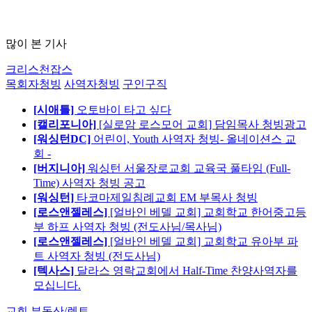
많이 본 기사
크리스천잡스
목회자청빙
사역자청빙
구인구직
[시애틀]
오토바이 타고 싶다
[캘리포니아]
[실로암 로스모어 교회] 담임목사 청빙광고
[워싱턴DC]
어린이, Youth 사역자 청빙- 올네이션스 교
회 -
[버지니아]
워싱턴 서울장로교회 교육국 풀타임 (Full-
Time) 사역자 청빙 공고
[워싱턴]
타코마제일침례교회 EM 부목사 청빙
[로스앤젤레스]
[얼바인 베델 교회] 교회학교 한어중고등
부 하프 사역자 청빙 (전도사님/목사님)
[로스앤젤레스]
[얼바인 베델 교회] 교회학교 유아부 파
트 사역자 청빙 (전도사님)
[텍사스]
달라스 영락교회에서 Half-Time 찬양사역자를
모십니다.
교회 부동산/렌트