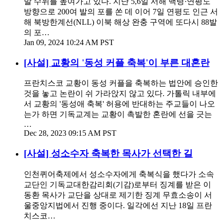
발 수위를 높여가고 있다. 지난 5,6일 서해 백령·연평도
방향으로 200여 발의 포를 쏜 데 이어 7일 연평도 인근 서
해 북방한계선(NLL) 이북 해상 완충 구역에 또다시 88발
의 포…
Jan 09, 2024 10:24 AM PST
[사설] 교황의 '동성 커플 축복'이 부른 대혼란
프란치스코 교황이 동성 커플을 축복하는 법안에 승인한
것을 놓고 논란이 쉬 가라앉지 않고 있다. 가톨릭 내부에
서 교황의 '동성애 축복' 허용에 반대하는 주교들이 나오
는가 하면 기독교계는 교황이 촉발한 혼란에 선을 긋는
…
Dec 28, 2023 09:15 AM PST
[사설] 성소수자 축복한 목사가 선택한 길
인천퀴어축제에서 성소수자에게 축복식을 했다가 소속
교단인 기독교대한감리회(기감)로부터 징계를 받은 이
동환 목사가 교단을 상대로 제기한 징계 무효소송이 서
울중앙지법에서 진행 중이다. 일각에선 지난 18일 프란
치스코…