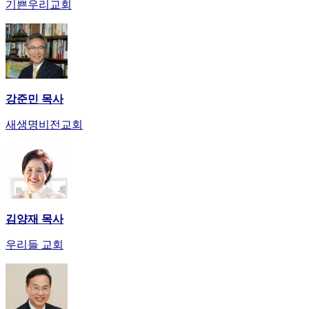
기쁜우리교회
강준민 목사
새생명비전교회
김양재 목사
우리들 교회