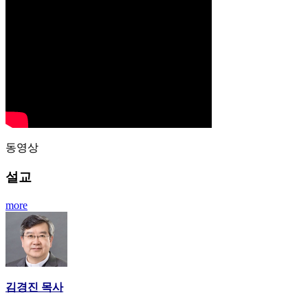
동영상
설교
more
김경진 목사