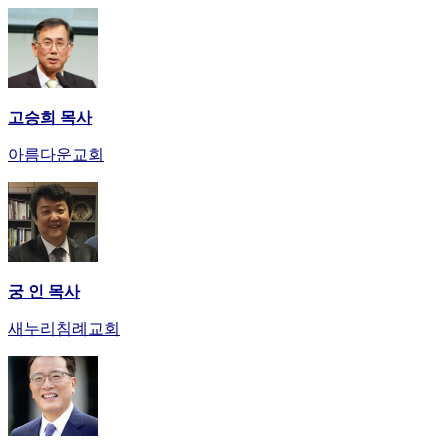
고승희 목사
아름다운교회
궁 인 목사
새누리침례교회