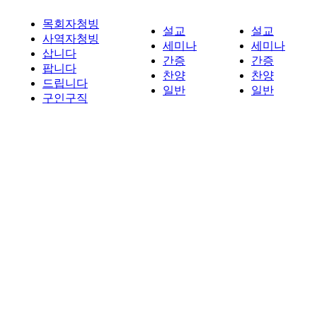
목회자청빙
설교
설교
사역자청빙
세미나
세미나
삽니다
간증
간증
팝니다
찬양
찬양
드립니다
일반
일반
구인구직