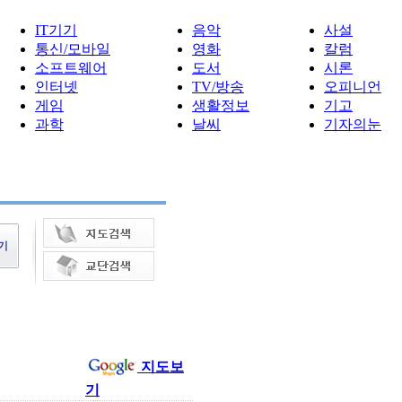
IT기기
음악
사설
통신/모바일
영화
칼럼
소프트웨어
도서
시론
인터넷
TV/방송
오피니언
게임
생활정보
기고
과학
날씨
기자의눈
지도보
기