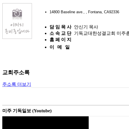
14800 Baseline ave., , Fontana, CA92336
담 임 목 사
안신기 목사
소 속 교 단
기독교대한성결교회 미주
홈 페 이 지
이 메 일
교회주소록
주소록 더보기
미주 기독일보 (Youtube)