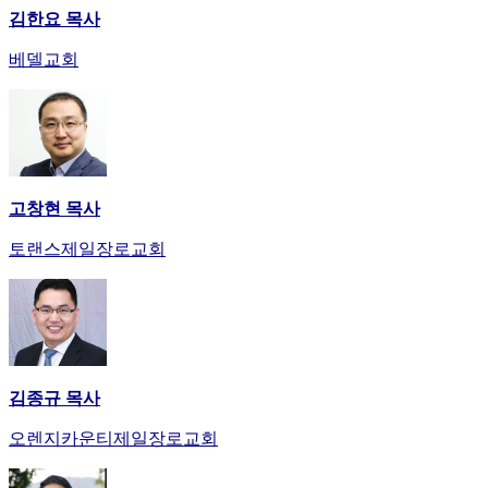
김한요 목사
베델교회
고창현 목사
토랜스제일장로교회
김종규 목사
오렌지카운티제일장로교회