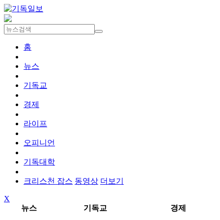
홈
뉴스
기독교
경제
라이프
오피니언
기독대학
크리스천 잡스
동영상
더보기
X
뉴스
기독교
경제