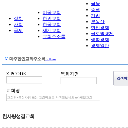
금융
증권
미국교회
기업
정치
한인교회
부동산
사회
한국교회
한인경제
국제
세계교회
글로벌경제
교회주소록
생활경제
경제일반
미주한인교회주소록
>
Home
ZIPCODE
목회자명
교회명
한사랑성결교회