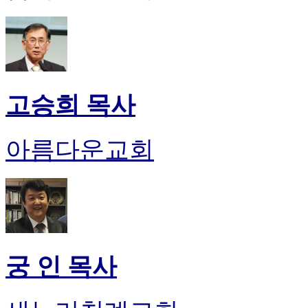
고승희 목사
아름다운교회
궁 인 목사