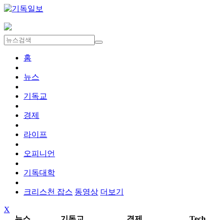
홈
뉴스
기독교
경제
라이프
오피니언
기독대학
크리스천 잡스
동영상
더보기
X
뉴스
기독교
경제
Tech