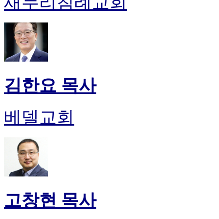
새누리침례교회
김한요 목사
베델교회
고창현 목사