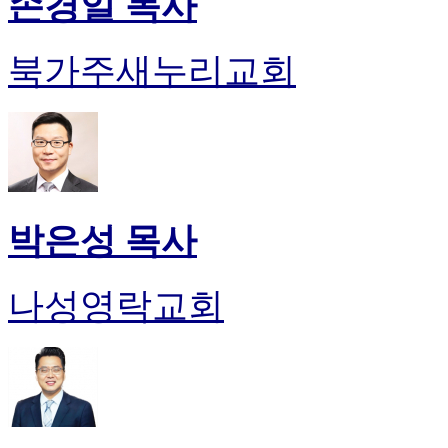
손경일 목사
북가주새누리교회
박은성 목사
나성영락교회