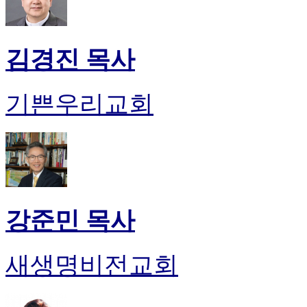
김경진 목사
기쁜우리교회
강준민 목사
새생명비전교회