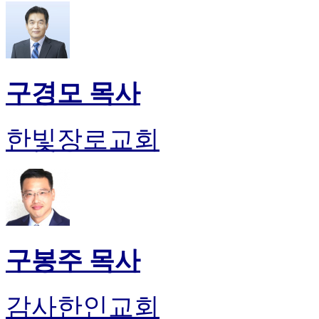
구경모 목사
한빛장로교회
구봉주 목사
감사한인교회