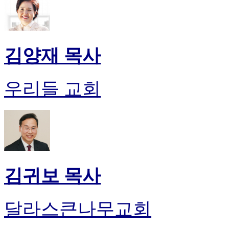
김양재 목사
우리들 교회
김귀보 목사
달라스큰나무교회