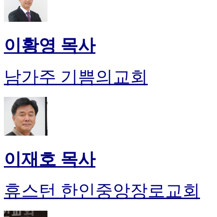
이황영 목사
남가주 기쁨의교회
이재호 목사
휴스턴 한인중앙장로교회