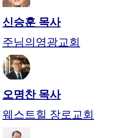
신승훈 목사
주님의영광교회
오명찬 목사
웨스트힐 장로교회