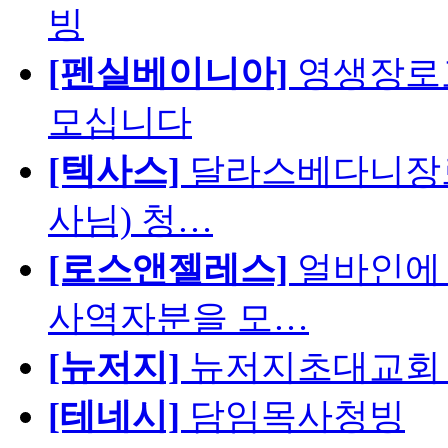
빙
[펜실베이니아]
영생장로
모십니다
[텍사스]
달라스베다니장로
사님) 청…
[로스앤젤레스]
얼바인에 
사역자분을 모…
[뉴저지]
뉴저지초대교회 
[테네시]
담임목사청빙