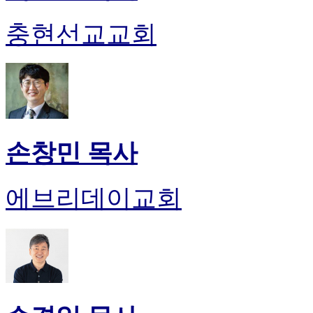
충현선교교회
손창민 목사
에브리데이교회