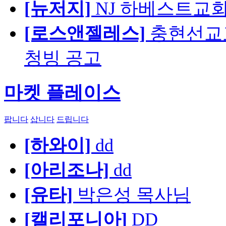
[뉴저지]
NJ 하베스트교회 교육
[로스앤젤레스]
충현선교교회
청빙 공고
마켓 플레이스
팝니다
삽니다
드립니다
[하와이]
dd
[아리조나]
dd
[유타]
박은성 목사님
[캘리포니아]
DD