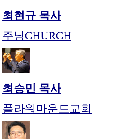
최현규 목사
주님CHURCH
최승민 목사
플라워마운드교회