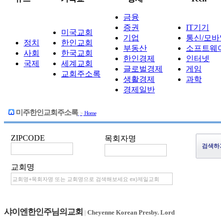
금융
증권
IT기기
미국교회
기업
통신/모바
정치
한인교회
부동산
소프트웨
사회
한국교회
한인경제
인터넷
국제
세계교회
글로벌경제
게임
교회주소록
생활경제
과학
경제일반
미주한인교회주소록
>
Home
ZIPCODE
목회자명
교회명
샤이엔한인주님의교회
|
Cheyenne Korean Presby. Lord