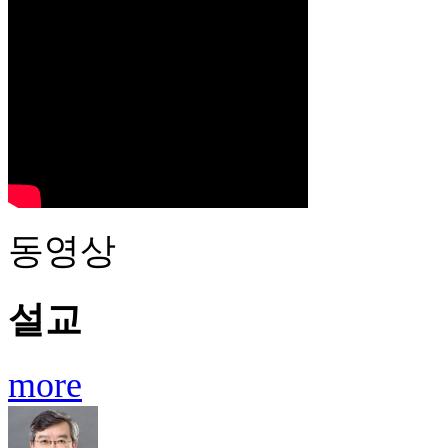
동영상
설교
more