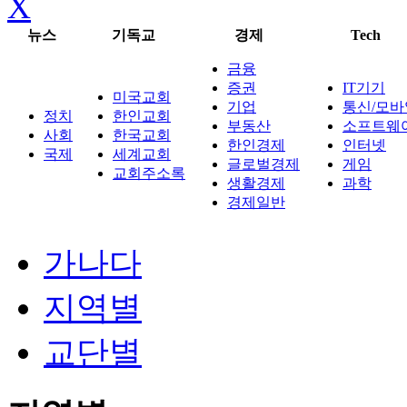
X
뉴스
기독교
경제
Tech
금융
증권
IT기기
미국교회
기업
통신/모바
정치
한인교회
부동산
소프트웨
사회
한국교회
한인경제
인터넷
국제
세계교회
글로벌경제
게임
교회주소록
생활경제
과학
경제일반
가나다
지역별
교단별