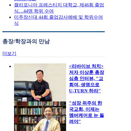
캘리포니아 프레스티지 대학교, 제46회 졸업
식…44명 학위 수여
미주장신대 44회 졸업감사예배 및 학위수여
식
총장/학장과의 만남
더보기
<리바이브 처치>
저자 이상훈 총장
심층 인터뷰, "교
회여, 생명으로
U-TURN 하라"
"성장 위주의 한
국교회, 이제는
멤버케어로 눈 돌
려야"