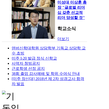
미성대 이상훈 총
장 "글로벌 리더
십 갖춘 선교적
리더 양성할 것"
학교소식
더보기
덴버신학대학원 상담학부 기독교 상담학 교
수 초빙
미주 I-20 발급 정식 신학교
사역자 청빙공지
근로학생 선정 공지
38회 졸업 감사예배 및 학위 수여식 안내
[미주 장신대] 2018년 제 2차 성경고사 합격
자 발표