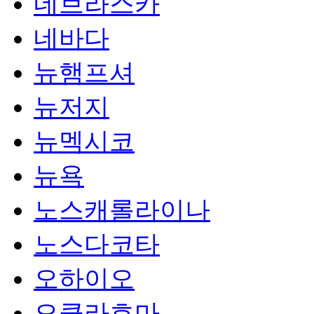
네브라스카
네바다
뉴햄프셔
뉴저지
뉴멕시코
뉴욕
노스캐롤라이나
노스다코타
오하이오
오클라호마