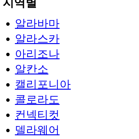
지역별
알라바마
알라스카
아리조나
알칸소
캘리포니아
콜로라도
컨넥티컷
델라웨어