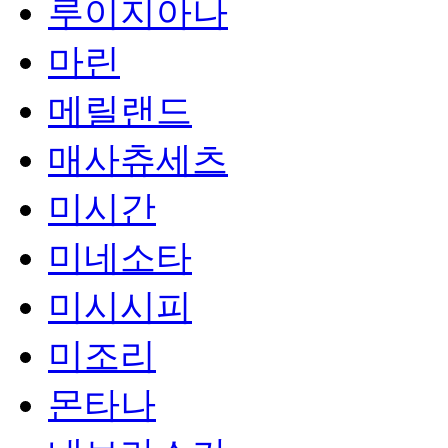
루이지아나
마린
메릴랜드
매사츄세츠
미시간
미네소타
미시시피
미조리
몬타나