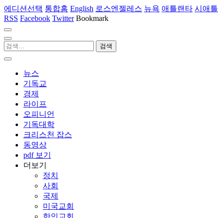
에디션선택
통합홈
English
로스엔젤레스
뉴욕
애틀랜타
시애틀
RSS
Facebook
Twitter
Bookmark
뉴스
기독교
경제
라이프
오피니언
기독대학
크리스천 잡스
동영상
pdf 보기
더보기
정치
사회
국제
미국교회
한인교회