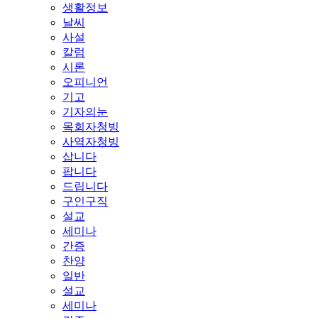
생활정보
날씨
사설
칼럼
시론
오피니언
기고
기자의눈
목회자청빙
사역자청빙
삽니다
팝니다
드립니다
구인구직
설교
세미나
간증
찬양
일반
설교
세미나