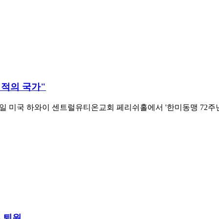
기적의 국가"
 미국 하와이 센트럴유티온교회 페리쉬홀에서 '한미동맹 72주년 
 퇴원