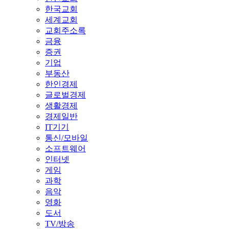
한국교회
세계교회
교회주소록
금융
증권
기업
부동산
한인경제
글로벌경제
생활경제
경제일반
IT기기
통신/모바일
소프트웨어
인터넷
게임
과학
음악
영화
도서
TV/방송