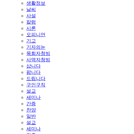
생활정보
날씨
사설
칼럼
시론
오피니언
기고
기자의눈
목회자청빙
사역자청빙
삽니다
팝니다
드립니다
구인구직
설교
세미나
간증
찬양
일반
설교
세미나