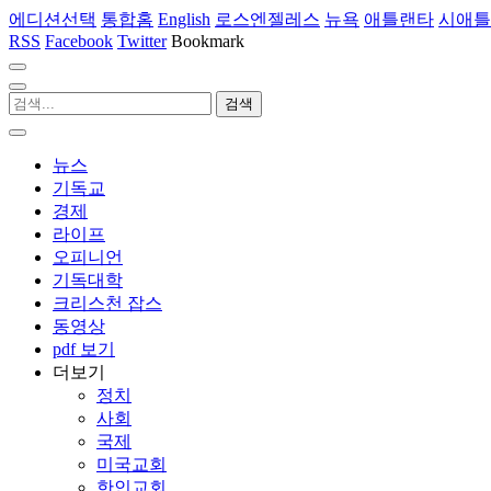
에디션선택
통합홈
English
로스엔젤레스
뉴욕
애틀랜타
시애틀
RSS
Facebook
Twitter
Bookmark
뉴스
기독교
경제
라이프
오피니언
기독대학
크리스천 잡스
동영상
pdf 보기
더보기
정치
사회
국제
미국교회
한인교회