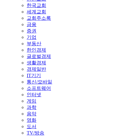
한국교회
세계교회
교회주소록
금융
증권
기업
부동산
한인경제
글로벌경제
생활경제
경제일반
IT기기
통신/모바일
소프트웨어
인터넷
게임
과학
음악
영화
도서
TV/방송