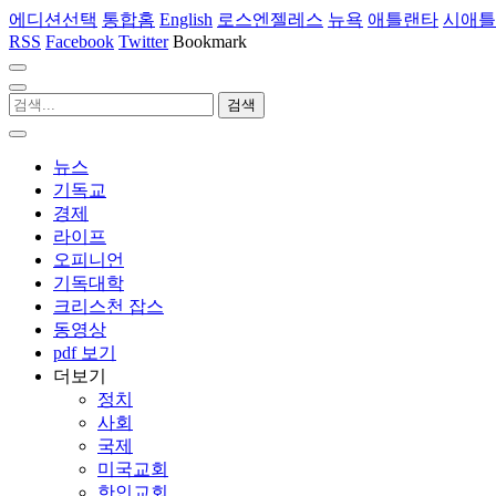
에디션선택
통합홈
English
로스엔젤레스
뉴욕
애틀랜타
시애틀
RSS
Facebook
Twitter
Bookmark
뉴스
기독교
경제
라이프
오피니언
기독대학
크리스천 잡스
동영상
pdf 보기
더보기
정치
사회
국제
미국교회
한인교회