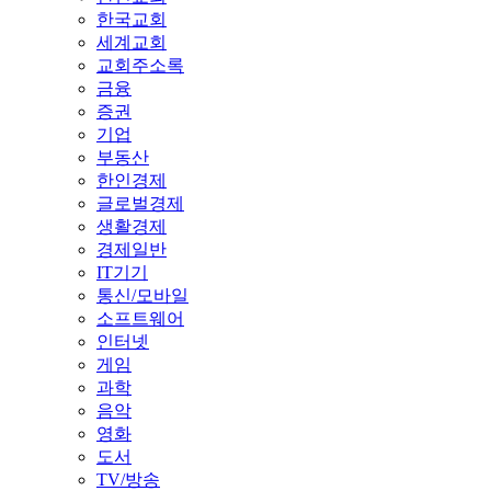
한국교회
세계교회
교회주소록
금융
증권
기업
부동산
한인경제
글로벌경제
생활경제
경제일반
IT기기
통신/모바일
소프트웨어
인터넷
게임
과학
음악
영화
도서
TV/방송