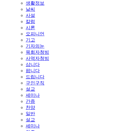
생활정보
날씨
사설
칼럼
시론
오피니언
기고
기자의눈
목회자청빙
사역자청빙
삽니다
팝니다
드립니다
구인구직
설교
세미나
간증
찬양
일반
설교
세미나