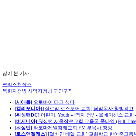
많이 본 기사
크리스천잡스
목회자청빙
사역자청빙
구인구직
[시애틀]
오토바이 타고 싶다
[캘리포니아]
[실로암 로스모어 교회] 담임목사 청빙광고
[워싱턴DC]
어린이, Youth 사역자 청빙- 올네이션스 교회 
[버지니아]
워싱턴 서울장로교회 교육국 풀타임 (Full-Tim
[워싱턴]
타코마제일침례교회 EM 부목사 청빙
[로스앤젤레스]
[얼바인 베델 교회] 교회학교 한어중고등부