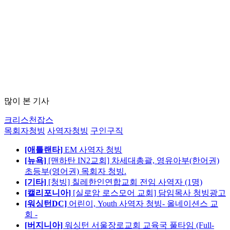
많이 본 기사
크리스천잡스
목회자청빙
사역자청빙
구인구직
[애틀랜타]
EM 사역자 청빙
[뉴욕]
[맨하탄 IN2교회] 차세대총괄, 영유아부(한어권)
초등부(영어권) 목회자 청빙.
[기타]
[청빙] 칠레한인연합교회 전임 사역자 (1명)
[캘리포니아]
[실로암 로스모어 교회] 담임목사 청빙광고
[워싱턴DC]
어린이, Youth 사역자 청빙- 올네이션스 교
회 -
[버지니아]
워싱턴 서울장로교회 교육국 풀타임 (Full-