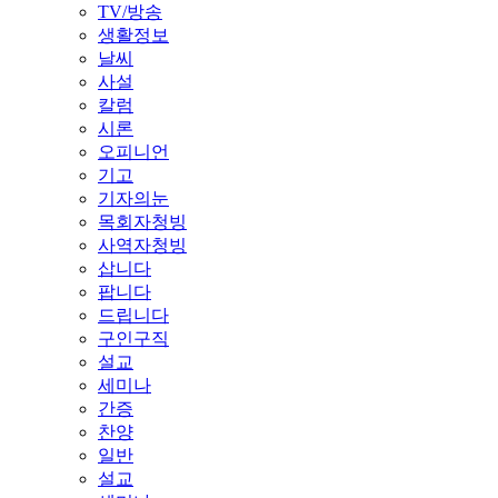
TV/방송
생활정보
날씨
사설
칼럼
시론
오피니언
기고
기자의눈
목회자청빙
사역자청빙
삽니다
팝니다
드립니다
구인구직
설교
세미나
간증
찬양
일반
설교