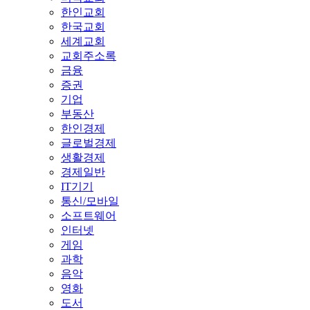
한인교회
한국교회
세계교회
교회주소록
금융
증권
기업
부동산
한인경제
글로벌경제
생활경제
경제일반
IT기기
통신/모바일
소프트웨어
인터넷
게임
과학
음악
영화
도서