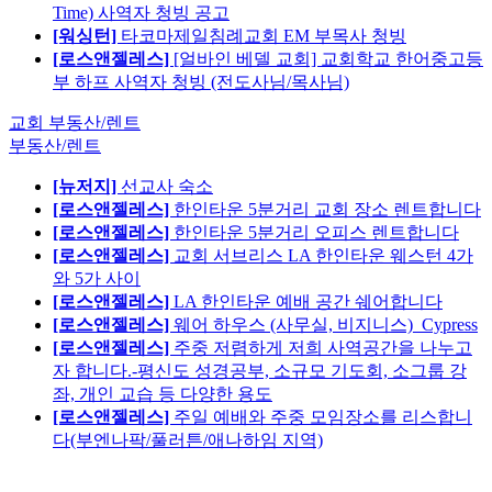
Time) 사역자 청빙 공고
[워싱턴]
타코마제일침례교회 EM 부목사 청빙
[로스앤젤레스]
[얼바인 베델 교회] 교회학교 한어중고등
부 하프 사역자 청빙 (전도사님/목사님)
교회 부동산/렌트
부동산/렌트
[뉴저지]
선교사 숙소
[로스앤젤레스]
한인타운 5분거리 교회 장소 렌트합니다
[로스앤젤레스]
한인타운 5분거리 오피스 렌트합니다
[로스앤젤레스]
교회 서브리스 LA 한인타운 웨스턴 4가
와 5가 사이
[로스앤젤레스]
LA 한인타운 예배 공간 쉐어합니다
[로스앤젤레스]
웨어 하우스 (사무실, 비지니스)_Cypress
[로스앤젤레스]
주중 저렴하게 저희 사역공간을 나누고
자 합니다.-평신도 성경공부, 소규모 기도회, 소그룹 강
좌, 개인 교습 등 다양한 용도
[로스앤젤레스]
주일 예배와 주중 모임장소를 리스합니
다(부엔나팍/풀러튼/애나하임 지역)