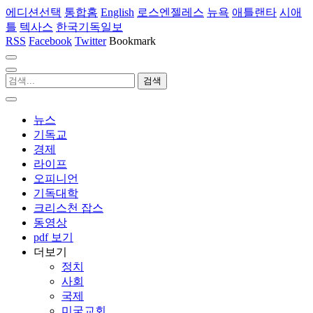
에디션선택
통합홈
English
로스엔젤레스
뉴욕
애틀랜타
시애
틀
텍사스
한국기독일보
RSS
Facebook
Twitter
Bookmark
뉴스
기독교
경제
라이프
오피니언
기독대학
크리스천 잡스
동영상
pdf 보기
더보기
정치
사회
국제
미국교회