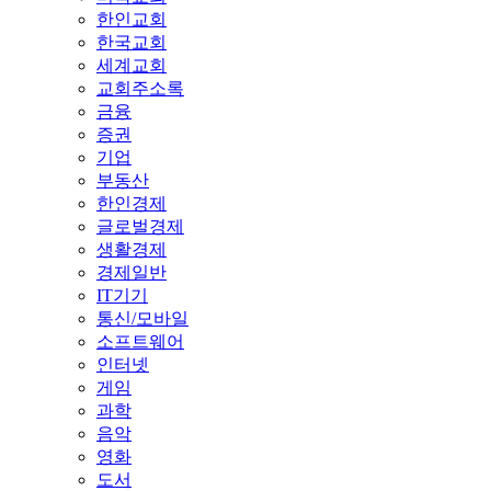
한인교회
한국교회
세계교회
교회주소록
금융
증권
기업
부동산
한인경제
글로벌경제
생활경제
경제일반
IT기기
통신/모바일
소프트웨어
인터넷
게임
과학
음악
영화
도서