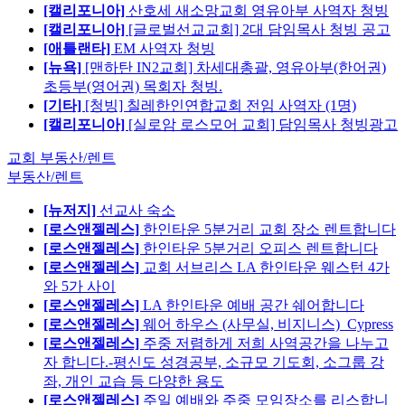
[캘리포니아]
산호세 새소망교회 영유아부 사역자 청빙
[캘리포니아]
[글로벌선교교회] 2대 담임목사 청빙 공고
[애틀랜타]
EM 사역자 청빙
[뉴욕]
[맨하탄 IN2교회] 차세대총괄, 영유아부(한어권)
초등부(영어권) 목회자 청빙.
[기타]
[청빙] 칠레한인연합교회 전임 사역자 (1명)
[캘리포니아]
[실로암 로스모어 교회] 담임목사 청빙광고
교회 부동산/렌트
부동산/렌트
[뉴저지]
선교사 숙소
[로스앤젤레스]
한인타운 5분거리 교회 장소 렌트합니다
[로스앤젤레스]
한인타운 5분거리 오피스 렌트합니다
[로스앤젤레스]
교회 서브리스 LA 한인타운 웨스턴 4가
와 5가 사이
[로스앤젤레스]
LA 한인타운 예배 공간 쉐어합니다
[로스앤젤레스]
웨어 하우스 (사무실, 비지니스)_Cypress
[로스앤젤레스]
주중 저렴하게 저희 사역공간을 나누고
자 합니다.-평신도 성경공부, 소규모 기도회, 소그룹 강
좌, 개인 교습 등 다양한 용도
[로스앤젤레스]
주일 예배와 주중 모임장소를 리스합니