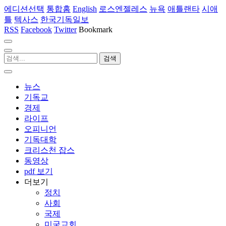
에디션선택
통합홈
English
로스엔젤레스
뉴욕
애틀랜타
시애
틀
텍사스
한국기독일보
RSS
Facebook
Twitter
Bookmark
뉴스
기독교
경제
라이프
오피니언
기독대학
크리스천 잡스
동영상
pdf 보기
더보기
정치
사회
국제
미국교회