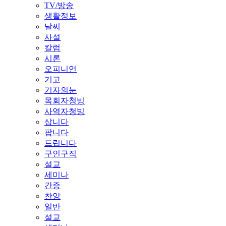
TV/방송
생활정보
날씨
사설
칼럼
시론
오피니언
기고
기자의눈
목회자청빙
사역자청빙
삽니다
팝니다
드립니다
구인구직
설교
세미나
간증
찬양
일반
설교