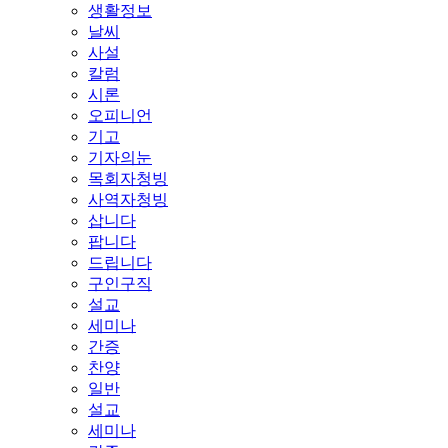
생활정보
날씨
사설
칼럼
시론
오피니언
기고
기자의눈
목회자청빙
사역자청빙
삽니다
팝니다
드립니다
구인구직
설교
세미나
간증
찬양
일반
설교
세미나