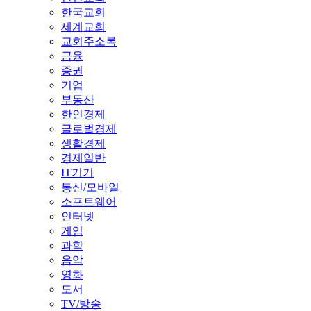
한국교회
세계교회
교회주소록
금융
증권
기업
부동산
한인경제
글로벌경제
생활경제
경제일반
IT기기
통신/모바일
소프트웨어
인터넷
게임
과학
음악
영화
도서
TV/방송