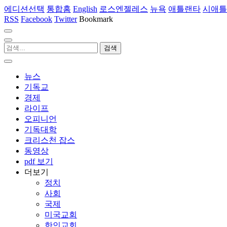
에디션선택
통합홈
English
로스엔젤레스
뉴욕
애틀랜타
시애틀
RSS
Facebook
Twitter
Bookmark
뉴스
기독교
경제
라이프
오피니언
기독대학
크리스천 잡스
동영상
pdf 보기
더보기
정치
사회
국제
미국교회
한인교회