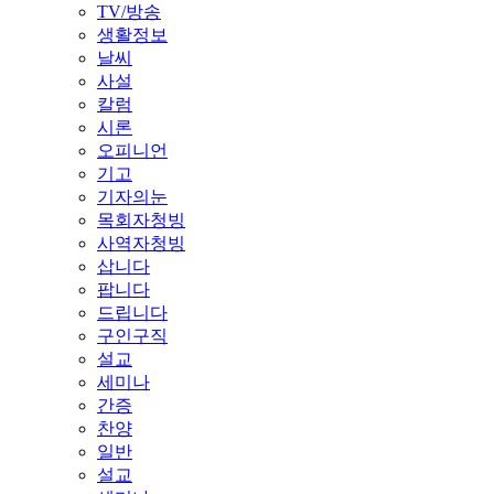
TV/방송
생활정보
날씨
사설
칼럼
시론
오피니언
기고
기자의눈
목회자청빙
사역자청빙
삽니다
팝니다
드립니다
구인구직
설교
세미나
간증
찬양
일반
설교