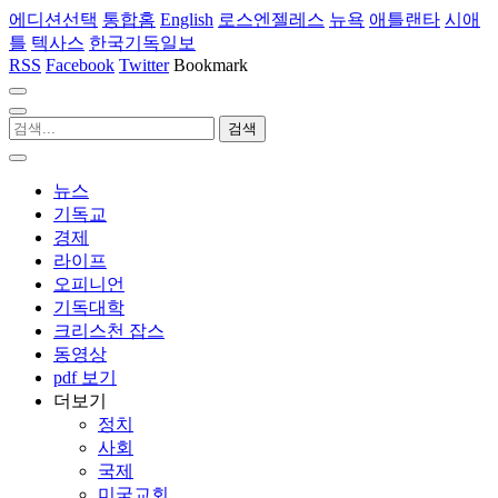
에디션선택
통합홈
English
로스엔젤레스
뉴욕
애틀랜타
시애
틀
텍사스
한국기독일보
RSS
Facebook
Twitter
Bookmark
뉴스
기독교
경제
라이프
오피니언
기독대학
크리스천 잡스
동영상
pdf 보기
더보기
정치
사회
국제
미국교회