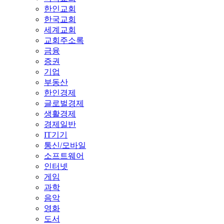
한인교회
한국교회
세계교회
교회주소록
금융
증권
기업
부동산
한인경제
글로벌경제
생활경제
경제일반
IT기기
통신/모바일
소프트웨어
인터넷
게임
과학
음악
영화
도서