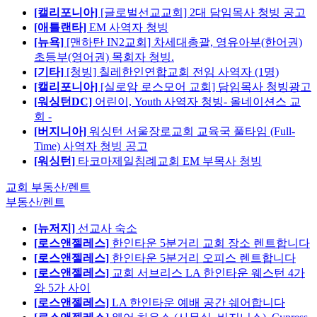
[캘리포니아]
[글로벌선교교회] 2대 담임목사 청빙 공고
[애틀랜타]
EM 사역자 청빙
[뉴욕]
[맨하탄 IN2교회] 차세대총괄, 영유아부(한어권)
초등부(영어권) 목회자 청빙.
[기타]
[청빙] 칠레한인연합교회 전임 사역자 (1명)
[캘리포니아]
[실로암 로스모어 교회] 담임목사 청빙광고
[워싱턴DC]
어린이, Youth 사역자 청빙- 올네이션스 교
회 -
[버지니아]
워싱턴 서울장로교회 교육국 풀타임 (Full-
Time) 사역자 청빙 공고
[워싱턴]
타코마제일침례교회 EM 부목사 청빙
교회 부동산/렌트
부동산/렌트
[뉴저지]
선교사 숙소
[로스앤젤레스]
한인타운 5분거리 교회 장소 렌트합니다
[로스앤젤레스]
한인타운 5분거리 오피스 렌트합니다
[로스앤젤레스]
교회 서브리스 LA 한인타운 웨스턴 4가
와 5가 사이
[로스앤젤레스]
LA 한인타운 예배 공간 쉐어합니다