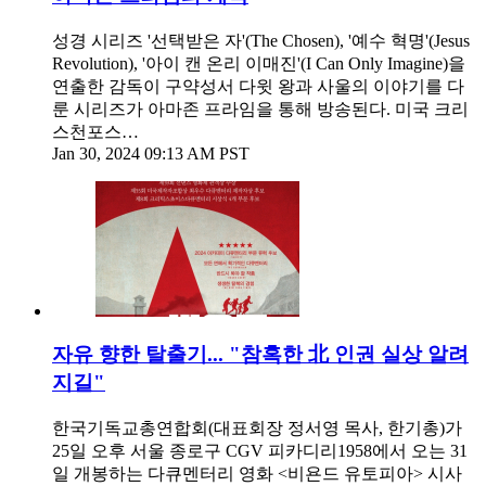
성경 시리즈 '선택받은 자'(The Chosen), '예수 혁명'(Jesus
Revolution), '아이 캔 온리 이매진'(I Can Only Imagine)을
연출한 감독이 구약성서 다윗 왕과 사울의 이야기를 다
룬 시리즈가 아마존 프라임을 통해 방송된다. 미국 크리
스천포스…
Jan 30, 2024 09:13 AM PST
자유 향한 탈출기... "참혹한 北 인권 실상 알려
지길"
한국기독교총연합회(대표회장 정서영 목사, 한기총)가
25일 오후 서울 종로구 CGV 피카디리1958에서 오는 31
일 개봉하는 다큐멘터리 영화 <비욘드 유토피아> 시사