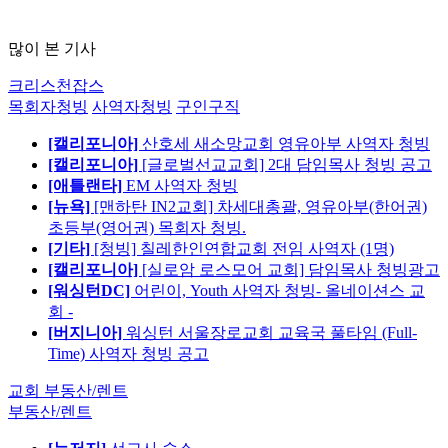
많이 본 기사
크리스천잡스
목회자청빙
사역자청빙
구인구직
[캘리포니아]
산호세 새소망교회 영유아부 사역자 청빙
[캘리포니아]
[글로벌선교교회] 2대 담임목사 청빙 공고
[애틀랜타]
EM 사역자 청빙
[뉴욕]
[맨하탄 IN2교회] 차세대총괄, 영유아부(한어권)
초등부(영어권) 목회자 청빙.
[기타]
[청빙] 칠레한인연합교회 전임 사역자 (1명)
[캘리포니아]
[실로암 로스모어 교회] 담임목사 청빙광고
[워싱턴DC]
어린이, Youth 사역자 청빙- 올네이션스 교
회 -
[버지니아]
워싱턴 서울장로교회 교육국 풀타임 (Full-
Time) 사역자 청빙 공고
교회 부동산/렌트
부동산/렌트