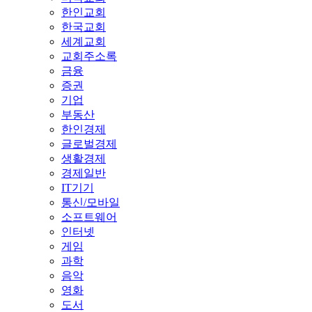
한인교회
한국교회
세계교회
교회주소록
금융
증권
기업
부동산
한인경제
글로벌경제
생활경제
경제일반
IT기기
통신/모바일
소프트웨어
인터넷
게임
과학
음악
영화
도서