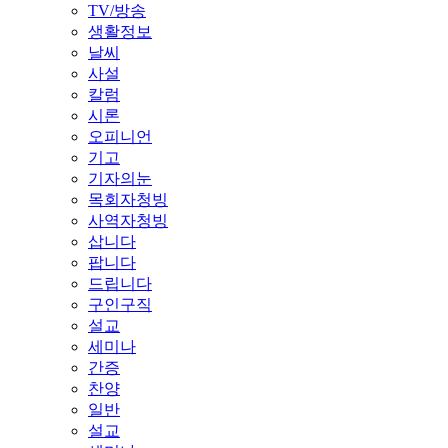
TV/방송
생활정보
날씨
사설
칼럼
시론
오피니언
기고
기자의눈
목회자청빙
사역자청빙
삽니다
팝니다
드립니다
구인구직
설교
세미나
간증
찬양
일반
설교