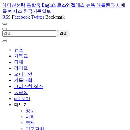
에디션선택
통합홈
English
로스엔젤레스
뉴욕
애틀랜타
시애
틀
텍사스
한국기독일보
RSS
Facebook
Twitter
Bookmark
뉴스
기독교
경제
라이프
오피니언
기독대학
크리스천 잡스
동영상
pdf 보기
더보기
정치
사회
국제
미국교회