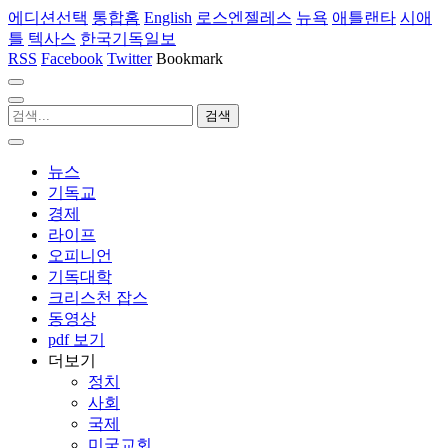
에디션선택
통합홈
English
로스엔젤레스
뉴욕
애틀랜타
시애
틀
텍사스
한국기독일보
RSS
Facebook
Twitter
Bookmark
뉴스
기독교
경제
라이프
오피니언
기독대학
크리스천 잡스
동영상
pdf 보기
더보기
정치
사회
국제
미국교회