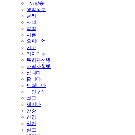
TV/방송
생활정보
날씨
사설
칼럼
시론
오피니언
기고
기자의눈
목회자청빙
사역자청빙
삽니다
팝니다
드립니다
구인구직
설교
세미나
간증
찬양
일반
설교