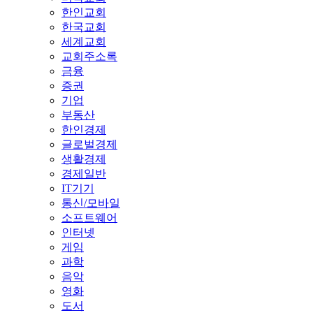
한인교회
한국교회
세계교회
교회주소록
금융
증권
기업
부동산
한인경제
글로벌경제
생활경제
경제일반
IT기기
통신/모바일
소프트웨어
인터넷
게임
과학
음악
영화
도서