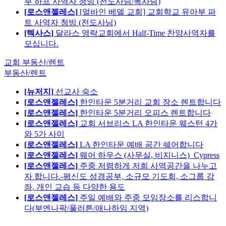
부 하프 사역자 청빙 (전도사님/목사님)
[로스앤젤레스]
[얼바인 베델 교회] 교회학교 유아부 파
트 사역자 청빙 (전도사님)
[텍사스]
달라스 영락교회에서 Half-Time 찬양사역자를
모십니다.
교회 부동산/렌트
부동산/렌트
[뉴저지]
선교사 숙소
[로스앤젤레스]
한인타운 5분거리 교회 장소 렌트합니다
[로스앤젤레스]
한인타운 5분거리 오피스 렌트합니다
[로스앤젤레스]
교회 서브리스 LA 한인타운 웨스턴 4가
와 5가 사이
[로스앤젤레스]
LA 한인타운 예배 공간 쉐어합니다
[로스앤젤레스]
웨어 하우스 (사무실, 비지니스)_Cypress
[로스앤젤레스]
주중 저렴하게 저희 사역공간을 나누고
자 합니다.-평신도 성경공부, 소규모 기도회, 소그룹 강
좌, 개인 교습 등 다양한 용도
[로스앤젤레스]
주일 예배와 주중 모임장소를 리스합니
다(부엔나팍/풀러튼/애나하임 지역)