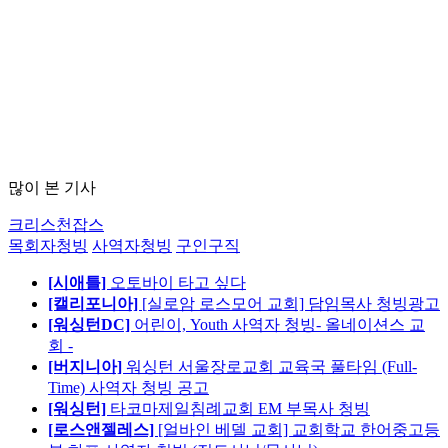
많이 본 기사
크리스천잡스
목회자청빙
사역자청빙
구인구직
[시애틀]
오토바이 타고 싶다
[캘리포니아]
[실로암 로스모어 교회] 담임목사 청빙광고
[워싱턴DC]
어린이, Youth 사역자 청빙- 올네이션스 교
회 -
[버지니아]
워싱턴 서울장로교회 교육국 풀타임 (Full-
Time) 사역자 청빙 공고
[워싱턴]
타코마제일침례교회 EM 부목사 청빙
[로스앤젤레스]
[얼바인 베델 교회] 교회학교 한어중고등