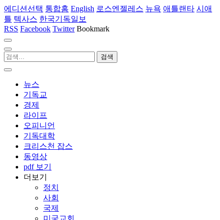
에디션선택
통합홈
English
로스엔젤레스
뉴욕
애틀랜타
시애
틀
텍사스
한국기독일보
RSS
Facebook
Twitter
Bookmark
뉴스
기독교
경제
라이프
오피니언
기독대학
크리스천 잡스
동영상
pdf 보기
더보기
정치
사회
국제
미국교회