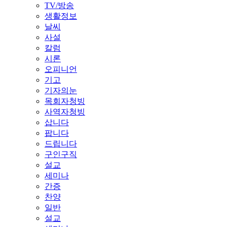
TV/방송
생활정보
날씨
사설
칼럼
시론
오피니언
기고
기자의눈
목회자청빙
사역자청빙
삽니다
팝니다
드립니다
구인구직
설교
세미나
간증
찬양
일반
설교