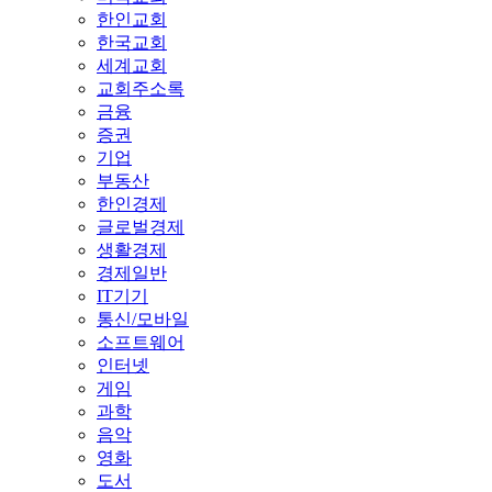
한인교회
한국교회
세계교회
교회주소록
금융
증권
기업
부동산
한인경제
글로벌경제
생활경제
경제일반
IT기기
통신/모바일
소프트웨어
인터넷
게임
과학
음악
영화
도서