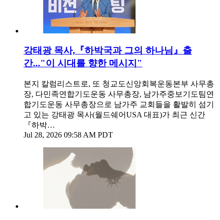
강태광 목사,『하박국과 그의 하나님』출
간..."이 시대를 향한 메시지"
본지 칼럼리스트로, 또 청교도신앙회복운동본부 사무총
장, 다민족연합기도운동 사무총장, 남가주중보기도팀연
합기도운동 사무총장으로 남가주 교회들을 활발히 섬기
고 있는 강태광 목사(월드쉐어USA 대표)가 최근 신간
『하박…
Jul 28, 2026 09:58 AM PDT