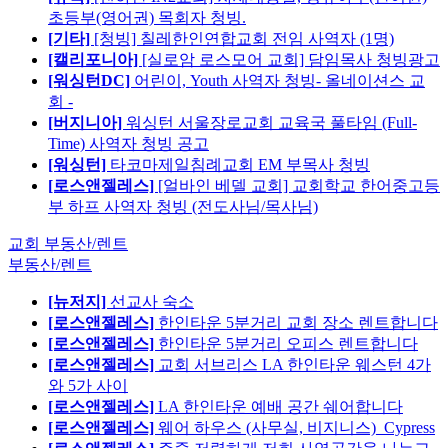
초등부(영어권) 목회자 청빙.
[기타]
[청빙] 칠레한인연합교회 전임 사역자 (1명)
[캘리포니아]
[실로암 로스모어 교회] 담임목사 청빙광고
[워싱턴DC]
어린이, Youth 사역자 청빙- 올네이션스 교
회 -
[버지니아]
워싱턴 서울장로교회 교육국 풀타임 (Full-
Time) 사역자 청빙 공고
[워싱턴]
타코마제일침례교회 EM 부목사 청빙
[로스앤젤레스]
[얼바인 베델 교회] 교회학교 한어중고등
부 하프 사역자 청빙 (전도사님/목사님)
교회 부동산/렌트
부동산/렌트
[뉴저지]
선교사 숙소
[로스앤젤레스]
한인타운 5분거리 교회 장소 렌트합니다
[로스앤젤레스]
한인타운 5분거리 오피스 렌트합니다
[로스앤젤레스]
교회 서브리스 LA 한인타운 웨스턴 4가
와 5가 사이
[로스앤젤레스]
LA 한인타운 예배 공간 쉐어합니다
[로스앤젤레스]
웨어 하우스 (사무실, 비지니스)_Cypress