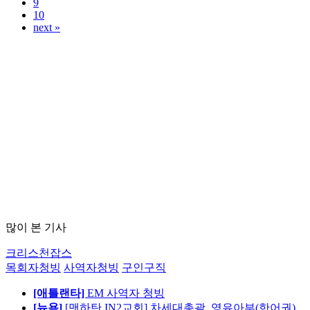
9
10
next »
많이 본 기사
크리스천잡스
목회자청빙
사역자청빙
구인구직
[애틀랜타]
EM 사역자 청빙
[뉴욕]
[맨하탄 IN2교회] 차세대총괄, 영유아부(한어권)