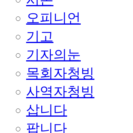
오피니언
기고
기자의눈
목회자청빙
사역자청빙
삽니다
팝니다