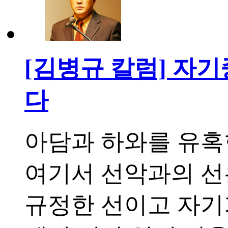
[김병규 칼럼] 자
다
아담과 하와를 유혹
여기서 선악과의 선
규정한 선이고 자기