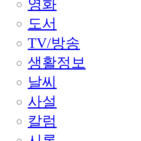
영화
도서
TV/방송
생활정보
날씨
사설
칼럼
시론