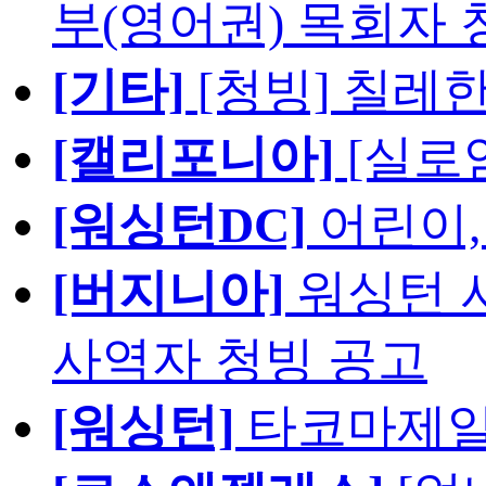
부(영어권) 목회자 
[기타]
[청빙] 칠레
[캘리포니아]
[실로
[워싱턴DC]
어린이,
[버지니아]
워싱턴 서
사역자 청빙 공고
[워싱턴]
타코마제일