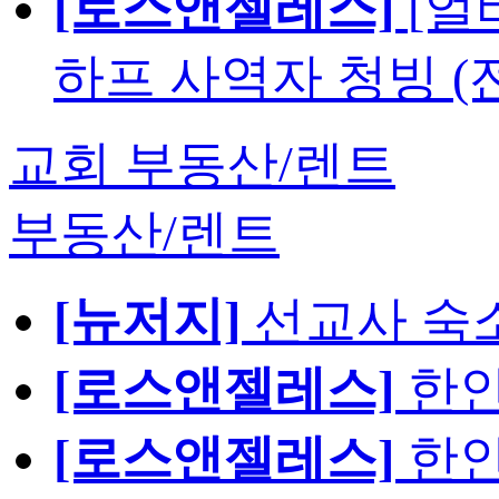
[로스앤젤레스]
[얼
하프 사역자 청빙 (
교회 부동산/렌트
부동산/렌트
[뉴저지]
선교사 숙
[로스앤젤레스]
한인
[로스앤젤레스]
한인