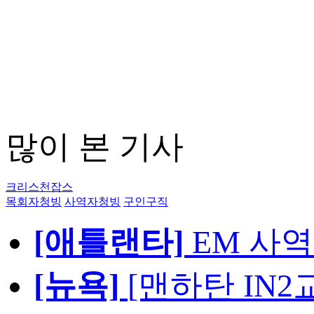
많이 본 기사
크리스천잡스
목회자청빙
사역자청빙
구인구직
[애틀랜타]
EM 사
[뉴욕]
[맨하탄 IN