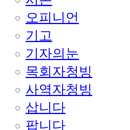
오피니언
기고
기자의눈
목회자청빙
사역자청빙
삽니다
팝니다