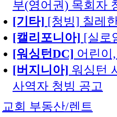
부(영어권) 목회자 
[기타]
[청빙] 칠레
[캘리포니아]
[실로
[워싱턴DC]
어린이,
[버지니아]
워싱턴 서
사역자 청빙 공고
교회 부동산/렌트