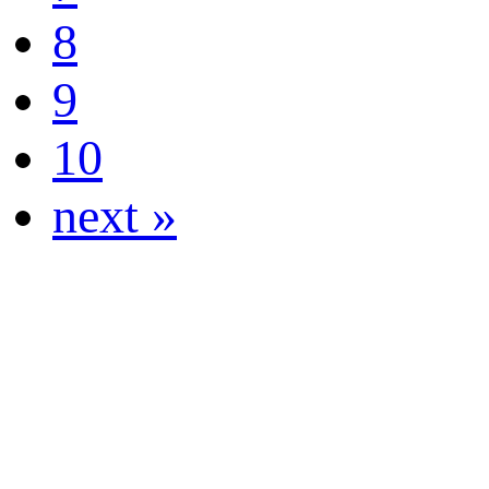
8
9
10
next »