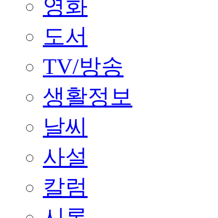
영화
도서
TV/방송
생활정보
날씨
사설
칼럼
시론