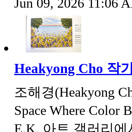
Jun 09, 2026 11:06
Heakyong Cho 
조해경(Heakyong 
Space Where Colo
E.K. 아트 갤러리