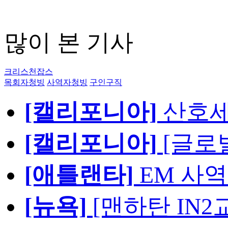
많이 본 기사
크리스천잡스
목회자청빙
사역자청빙
구인구직
[캘리포니아]
산호세
[캘리포니아]
[글로
[애틀랜타]
EM 사
[뉴욕]
[맨하탄 IN