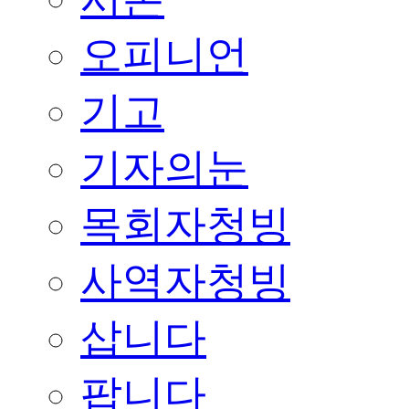
오피니언
기고
기자의눈
목회자청빙
사역자청빙
삽니다
팝니다