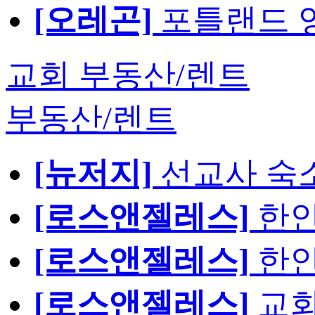
[오레곤]
포틀랜드 영
교회 부동산/렌트
부동산/렌트
[뉴저지]
선교사 숙
[로스앤젤레스]
한인
[로스앤젤레스]
한인
[로스앤젤레스]
교회