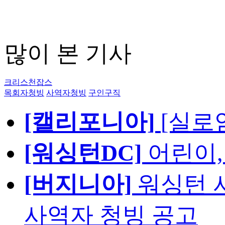
많이 본 기사
크리스천잡스
목회자청빙
사역자청빙
구인구직
[캘리포니아]
[실로
[워싱턴DC]
어린이,
[버지니아]
워싱턴 서
사역자 청빙 공고