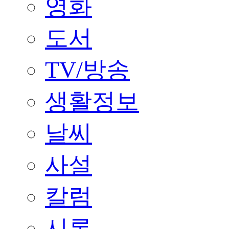
영화
도서
TV/방송
생활정보
날씨
사설
칼럼
시론