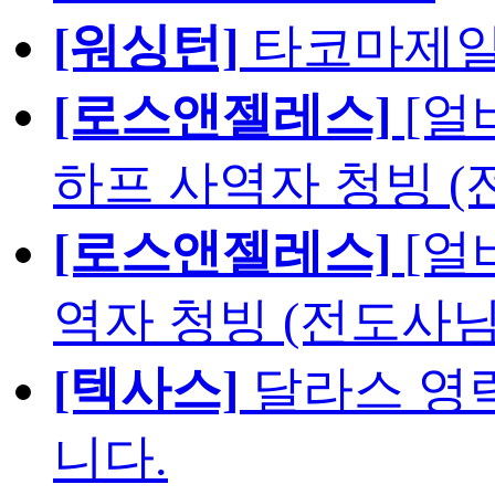
[워싱턴]
타코마제일
[로스앤젤레스]
[얼
하프 사역자 청빙 (
[로스앤젤레스]
[얼
역자 청빙 (전도사님
[텍사스]
달라스 영락
니다.