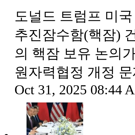
도널드 트럼프 미국
추진잠수함(핵잠) 
의 핵잠 보유 논의
원자력협정 개정 문
Oct 31, 2025 08:44