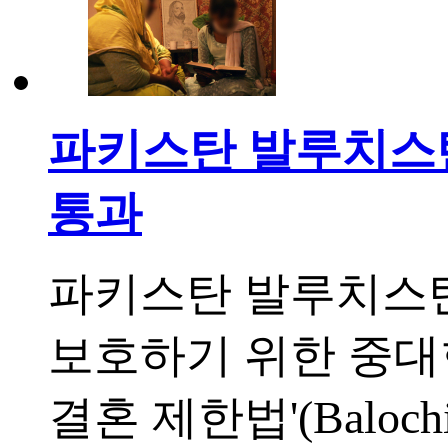
파키스탄 발루치스탄
통과
파키스탄 발루치스
보호하기 위한 중대한
결혼 제한법'(Balochista