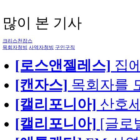
많이 본 기사
크리스천잡스
목회자청빙
사역자청빙
구인구직
[로스앤젤레스]
집에
[캔자스]
목회자를 모
[캘리포니아]
산호세
[캘리포니아]
[글로