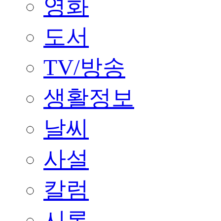
영화
도서
TV/방송
생활정보
날씨
사설
칼럼
시론