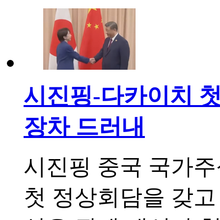
시진핑-다카이치 첫
장차 드러내
시진핑 중국 국가주
첫 정상회담을 갖고 