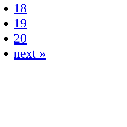
18
19
20
next »