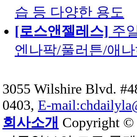
습 등 다양한 용도
[로스앤젤레스]
주일
엔나팍/풀러튼/애나
3055 Wilshire Blvd. #
0403,
E-mail:chdailyl
회사소개
Copyright © C