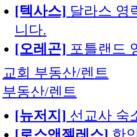
[텍사스]
달라스 영락
니다.
[오레곤]
포틀랜드 영
교회 부동산/렌트
부동산/렌트
[뉴저지]
선교사 숙
[로스앤젤레스]
한인