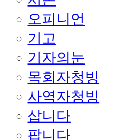
오피니언
기고
기자의눈
목회자청빙
사역자청빙
삽니다
팝니다