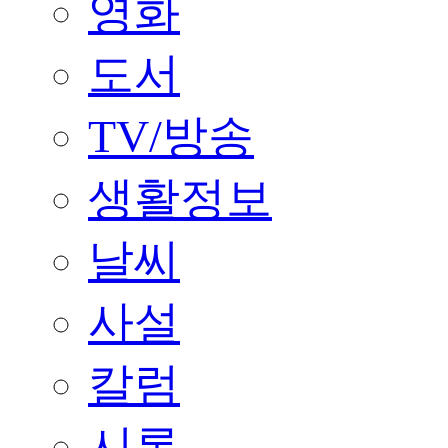
영화
도서
TV/방송
생활정보
날씨
사설
칼럼
시론