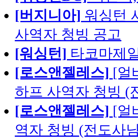
[버지니아]
워싱턴 서
사역자 청빙 공고
[워싱턴]
타코마제일
[로스앤젤레스]
[얼
하프 사역자 청빙 (
[로스앤젤레스]
[얼
역자 청빙 (전도사님