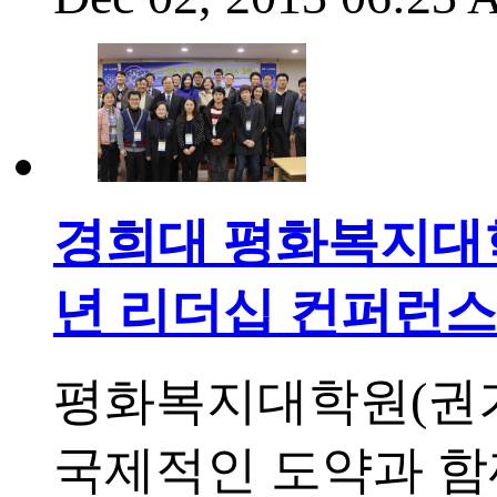
경희대 평화복지대학
년 리더십 컨퍼런스
평화복지대학원(권기붕
국제적인 도약과 함