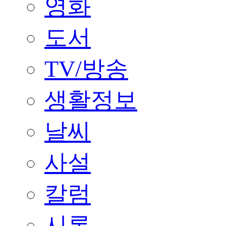
영화
도서
TV/방송
생활정보
날씨
사설
칼럼
시론