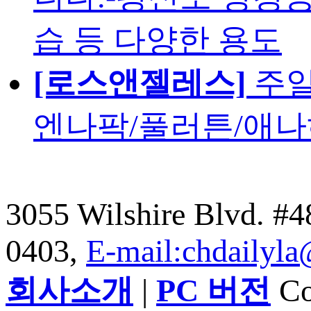
습 등 다양한 용도
[로스앤젤레스]
주일
엔나팍/풀러튼/애나
3055 Wilshire Blvd. #
0403,
E-mail:chdailyl
회사소개
|
PC 버전
Cop