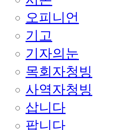
오피니언
기고
기자의눈
목회자청빙
사역자청빙
삽니다
팝니다