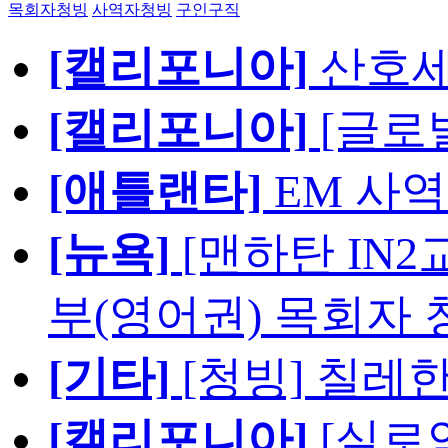
목회자청빙
사역자청빙
구인구직
[캘리포니아]
산호세
[캘리포니아]
[글로
[애틀랜타]
EM 사
[뉴욕]
[맨하탄 IN
부(영어권) 목회자 
[기타]
[청빙] 칠레
[캘리포니아]
[실로