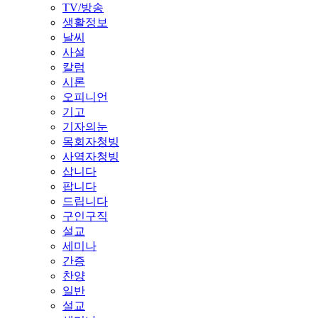
TV/방송
생활정보
날씨
사설
칼럼
시론
오피니언
기고
기자의눈
목회자청빙
사역자청빙
삽니다
팝니다
드립니다
구인구직
설교
세미나
간증
찬양
일반
설교