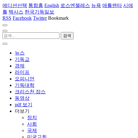
에디션선택
통합홈
English
로스엔젤레스
뉴욕
애틀랜타
시애
틀
텍사스
한국기독일보
RSS
Facebook
Twitter
Bookmark
뉴스
기독교
경제
라이프
오피니언
기독대학
크리스천 잡스
동영상
pdf 보기
더보기
정치
사회
국제
미국교회