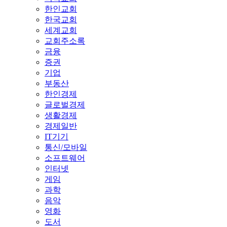
한인교회
한국교회
세계교회
교회주소록
금융
증권
기업
부동산
한인경제
글로벌경제
생활경제
경제일반
IT기기
통신/모바일
소프트웨어
인터넷
게임
과학
음악
영화
도서