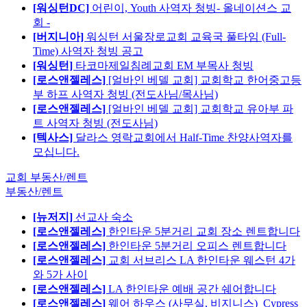
[워싱턴DC]
어린이, Youth 사역자 청빙- 올네이션스 교
회 -
[버지니아]
워싱턴 서울장로교회 교육국 풀타임 (Full-
Time) 사역자 청빙 공고
[워싱턴]
타코마제일침례교회 EM 부목사 청빙
[로스앤젤레스]
[얼바인 베델 교회] 교회학교 한어중고등
부 하프 사역자 청빙 (전도사님/목사님)
[로스앤젤레스]
[얼바인 베델 교회] 교회학교 유아부 파
트 사역자 청빙 (전도사님)
[텍사스]
달라스 영락교회에서 Half-Time 찬양사역자를
모십니다.
교회 부동산/렌트
부동산/렌트
[뉴저지]
선교사 숙소
[로스앤젤레스]
한인타운 5분거리 교회 장소 렌트합니다
[로스앤젤레스]
한인타운 5분거리 오피스 렌트합니다
[로스앤젤레스]
교회 서브리스 LA 한인타운 웨스턴 4가
와 5가 사이
[로스앤젤레스]
LA 한인타운 예배 공간 쉐어합니다
[로스앤젤레스]
웨어 하우스 (사무실, 비지니스)_Cypress