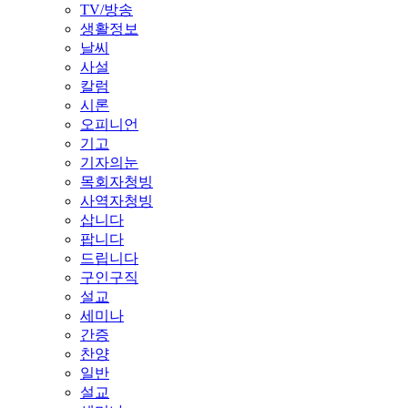
TV/방송
생활정보
날씨
사설
칼럼
시론
오피니언
기고
기자의눈
목회자청빙
사역자청빙
삽니다
팝니다
드립니다
구인구직
설교
세미나
간증
찬양
일반
설교