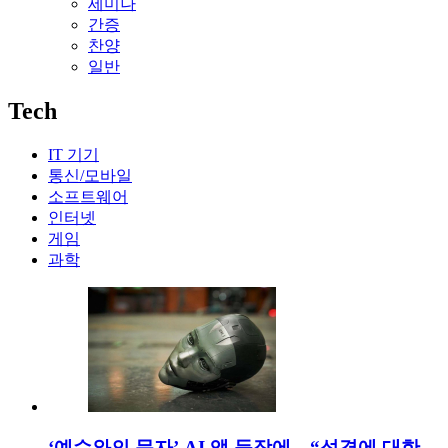
세미나
간증
찬양
일반
Tech
IT 기기
통신/모바일
소프트웨어
인터넷
게임
과학
‘예수와의 문자’ AI 앱 등장에…“성경에 대한