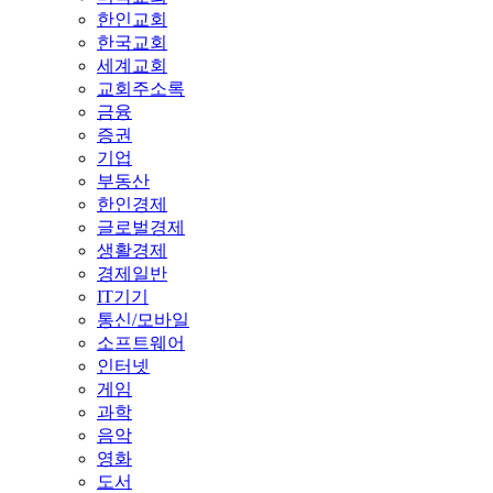
한인교회
한국교회
세계교회
교회주소록
금융
증권
기업
부동산
한인경제
글로벌경제
생활경제
경제일반
IT기기
통신/모바일
소프트웨어
인터넷
게임
과학
음악
영화
도서