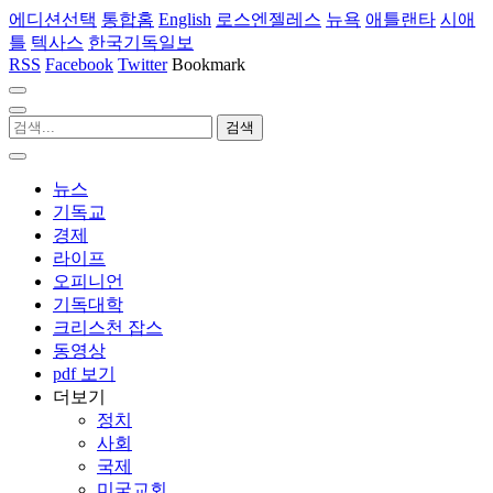
에디션선택
통합홈
English
로스엔젤레스
뉴욕
애틀랜타
시애
틀
텍사스
한국기독일보
RSS
Facebook
Twitter
Bookmark
뉴스
기독교
경제
라이프
오피니언
기독대학
크리스천 잡스
동영상
pdf 보기
더보기
정치
사회
국제
미국교회