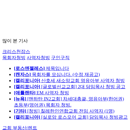
많이 본 기사
크리스천잡스
목회자청빙
사역자청빙
구인구직
[로스앤젤레스]
제목입니다
[캔자스]
목회자를 모십니다. (수정 재공고)
[캘리포니아]
산호세 새소망교회 영유아부 사역자 청빙
[캘리포니아]
[글로벌선교교회] 2대 담임목사 청빙 공고
[애틀랜타]
EM 사역자 청빙
[뉴욕]
[맨하탄 IN2교회] 차세대총괄, 영유아부(한어권)
초등부(영어권) 목회자 청빙.
[기타]
[청빙] 칠레한인연합교회 전임 사역자 (1명)
[캘리포니아]
[실로암 로스모어 교회] 담임목사 청빙광고
교회 부동산/렌트