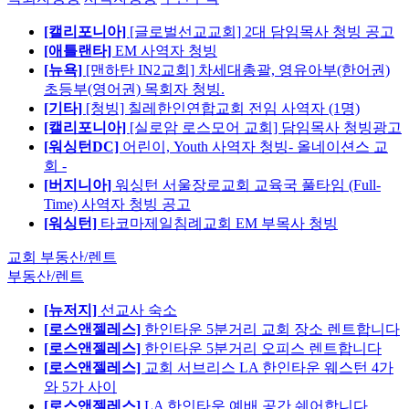
[캘리포니아]
[글로벌선교교회] 2대 담임목사 청빙 공고
[애틀랜타]
EM 사역자 청빙
[뉴욕]
[맨하탄 IN2교회] 차세대총괄, 영유아부(한어권)
초등부(영어권) 목회자 청빙.
[기타]
[청빙] 칠레한인연합교회 전임 사역자 (1명)
[캘리포니아]
[실로암 로스모어 교회] 담임목사 청빙광고
[워싱턴DC]
어린이, Youth 사역자 청빙- 올네이션스 교
회 -
[버지니아]
워싱턴 서울장로교회 교육국 풀타임 (Full-
Time) 사역자 청빙 공고
[워싱턴]
타코마제일침례교회 EM 부목사 청빙
교회 부동산/렌트
부동산/렌트
[뉴저지]
선교사 숙소
[로스앤젤레스]
한인타운 5분거리 교회 장소 렌트합니다
[로스앤젤레스]
한인타운 5분거리 오피스 렌트합니다
[로스앤젤레스]
교회 서브리스 LA 한인타운 웨스턴 4가
와 5가 사이
[로스앤젤레스]
LA 한인타운 예배 공간 쉐어합니다