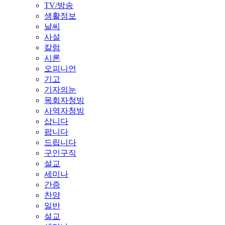
TV/방송
생활정보
날씨
사설
칼럼
시론
오피니언
기고
기자의눈
목회자청빙
사역자청빙
삽니다
팝니다
드립니다
구인구직
설교
세미나
간증
찬양
일반
설교