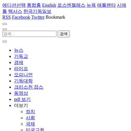
에디션선택
통합홈
English
로스엔젤레스
뉴욕
애틀랜타
시애
틀
텍사스
한국기독일보
RSS
Facebook
Twitter
Bookmark
뉴스
기독교
경제
라이프
오피니언
기독대학
크리스천 잡스
동영상
pdf 보기
더보기
정치
사회
국제
미국교회