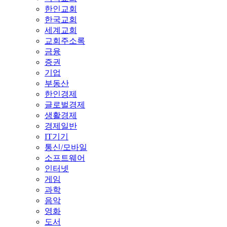
한인교회
한국교회
세계교회
교회주소록
금융
증권
기업
부동산
한인경제
글로벌경제
생활경제
경제일반
IT기기
통신/모바일
소프트웨어
인터넷
게임
과학
음악
영화
도서