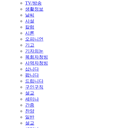
TV/방송
생활정보
날씨
사설
칼럼
시론
오피니언
기고
기자의눈
목회자청빙
사역자청빙
삽니다
팝니다
드립니다
구인구직
설교
세미나
간증
찬양
일반
설교