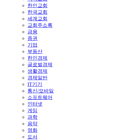
한인교회
한국교회
세계교회
교회주소록
금융
증권
기업
부동산
한인경제
글로벌경제
생활경제
경제일반
IT기기
통신/모바일
소프트웨어
인터넷
게임
과학
음악
영화
도서