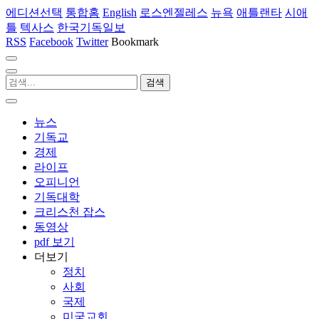
에디션선택
통합홈
English
로스엔젤레스
뉴욕
애틀랜타
시애
틀
텍사스
한국기독일보
RSS
Facebook
Twitter
Bookmark
뉴스
기독교
경제
라이프
오피니언
기독대학
크리스천 잡스
동영상
pdf 보기
더보기
정치
사회
국제
미국교회