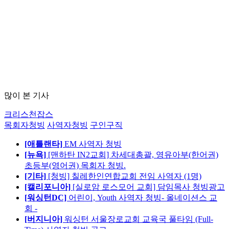
많이 본 기사
크리스천잡스
목회자청빙
사역자청빙
구인구직
[애틀랜타]
EM 사역자 청빙
[뉴욕]
[맨하탄 IN2교회] 차세대총괄, 영유아부(한어권)
초등부(영어권) 목회자 청빙.
[기타]
[청빙] 칠레한인연합교회 전임 사역자 (1명)
[캘리포니아]
[실로암 로스모어 교회] 담임목사 청빙광고
[워싱턴DC]
어린이, Youth 사역자 청빙- 올네이션스 교
회 -
[버지니아]
워싱턴 서울장로교회 교육국 풀타임 (Full-