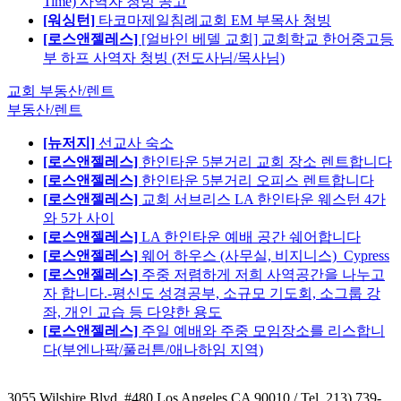
Time) 사역자 청빙 공고
[워싱턴]
타코마제일침례교회 EM 부목사 청빙
[로스앤젤레스]
[얼바인 베델 교회] 교회학교 한어중고등
부 하프 사역자 청빙 (전도사님/목사님)
교회 부동산/렌트
부동산/렌트
[뉴저지]
선교사 숙소
[로스앤젤레스]
한인타운 5분거리 교회 장소 렌트합니다
[로스앤젤레스]
한인타운 5분거리 오피스 렌트합니다
[로스앤젤레스]
교회 서브리스 LA 한인타운 웨스턴 4가
와 5가 사이
[로스앤젤레스]
LA 한인타운 예배 공간 쉐어합니다
[로스앤젤레스]
웨어 하우스 (사무실, 비지니스)_Cypress
[로스앤젤레스]
주중 저렴하게 저희 사역공간을 나누고
자 합니다.-평신도 성경공부, 소규모 기도회, 소그룹 강
좌, 개인 교습 등 다양한 용도
[로스앤젤레스]
주일 예배와 주중 모임장소를 리스합니
다(부엔나팍/풀러튼/애나하임 지역)
3055 Wilshire Blvd. #480 Los Angeles CA 90010
/ Tel. 213) 739-