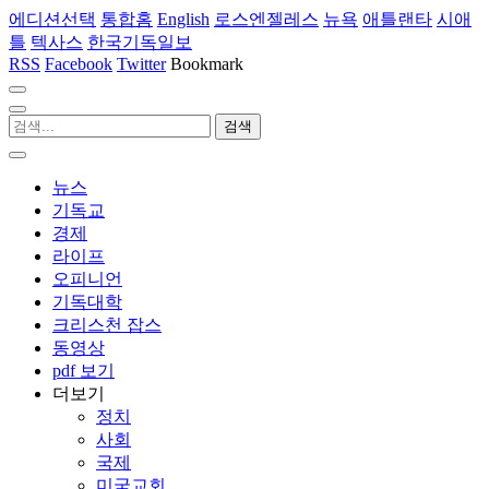
에디션선택
통합홈
English
로스엔젤레스
뉴욕
애틀랜타
시애
틀
텍사스
한국기독일보
RSS
Facebook
Twitter
Bookmark
뉴스
기독교
경제
라이프
오피니언
기독대학
크리스천 잡스
동영상
pdf 보기
더보기
정치
사회
국제
미국교회