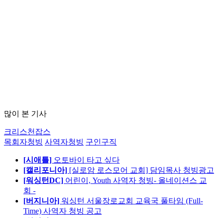
많이 본 기사
크리스천잡스
목회자청빙
사역자청빙
구인구직
[시애틀]
오토바이 타고 싶다
[캘리포니아]
[실로암 로스모어 교회] 담임목사 청빙광고
[워싱턴DC]
어린이, Youth 사역자 청빙- 올네이션스 교
회 -
[버지니아]
워싱턴 서울장로교회 교육국 풀타임 (Full-
Time) 사역자 청빙 공고