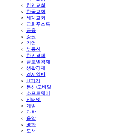
한인교회
한국교회
세계교회
교회주소록
금융
증권
기업
부동산
한인경제
글로벌경제
생활경제
경제일반
IT기기
통신/모바일
소프트웨어
인터넷
게임
과학
음악
영화
도서