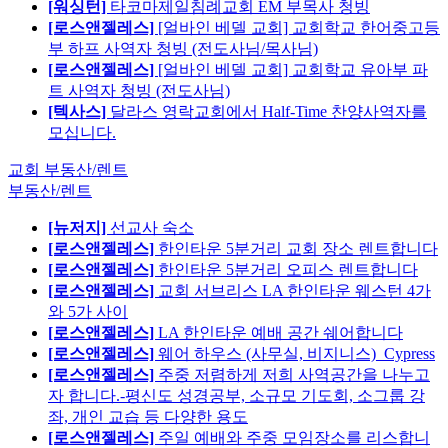
[워싱턴]
타코마제일침례교회 EM 부목사 청빙
[로스앤젤레스]
[얼바인 베델 교회] 교회학교 한어중고등
부 하프 사역자 청빙 (전도사님/목사님)
[로스앤젤레스]
[얼바인 베델 교회] 교회학교 유아부 파
트 사역자 청빙 (전도사님)
[텍사스]
달라스 영락교회에서 Half-Time 찬양사역자를
모십니다.
교회 부동산/렌트
부동산/렌트
[뉴저지]
선교사 숙소
[로스앤젤레스]
한인타운 5분거리 교회 장소 렌트합니다
[로스앤젤레스]
한인타운 5분거리 오피스 렌트합니다
[로스앤젤레스]
교회 서브리스 LA 한인타운 웨스턴 4가
와 5가 사이
[로스앤젤레스]
LA 한인타운 예배 공간 쉐어합니다
[로스앤젤레스]
웨어 하우스 (사무실, 비지니스)_Cypress
[로스앤젤레스]
주중 저렴하게 저희 사역공간을 나누고
자 합니다.-평신도 성경공부, 소규모 기도회, 소그룹 강
좌, 개인 교습 등 다양한 용도
[로스앤젤레스]
주일 예배와 주중 모임장소를 리스합니