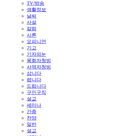
TV/방송
생활정보
날씨
사설
칼럼
시론
오피니언
기고
기자의눈
목회자청빙
사역자청빙
삽니다
팝니다
드립니다
구인구직
설교
세미나
간증
찬양
일반
설교