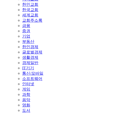
한인교회
한국교회
세계교회
교회주소록
금융
증권
기업
부동산
한인경제
글로벌경제
생활경제
경제일반
IT기기
통신/모바일
소프트웨어
인터넷
게임
과학
음악
영화
도서