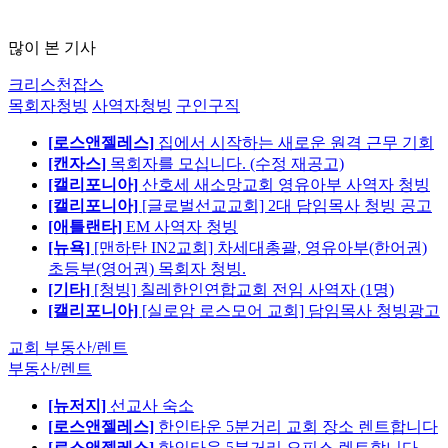
많이 본 기사
크리스천잡스
목회자청빙
사역자청빙
구인구직
[로스앤젤레스]
집에서 시작하는 새로운 원격 근무 기회
[캔자스]
목회자를 모십니다. (수정 재공고)
[캘리포니아]
산호세 새소망교회 영유아부 사역자 청빙
[캘리포니아]
[글로벌선교교회] 2대 담임목사 청빙 공고
[애틀랜타]
EM 사역자 청빙
[뉴욕]
[맨하탄 IN2교회] 차세대총괄, 영유아부(한어권)
초등부(영어권) 목회자 청빙.
[기타]
[청빙] 칠레한인연합교회 전임 사역자 (1명)
[캘리포니아]
[실로암 로스모어 교회] 담임목사 청빙광고
교회 부동산/렌트
부동산/렌트
[뉴저지]
선교사 숙소
[로스앤젤레스]
한인타운 5분거리 교회 장소 렌트합니다
[로스앤젤레스]
한인타운 5분거리 오피스 렌트합니다