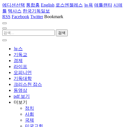
에디션선택
통합홈
English
로스엔젤레스
뉴욕
애틀랜타
시애
틀
텍사스
한국기독일보
RSS
Facebook
Twitter
Bookmark
뉴스
기독교
경제
라이프
오피니언
기독대학
크리스천 잡스
동영상
pdf 보기
더보기
정치
사회
국제
미국교회