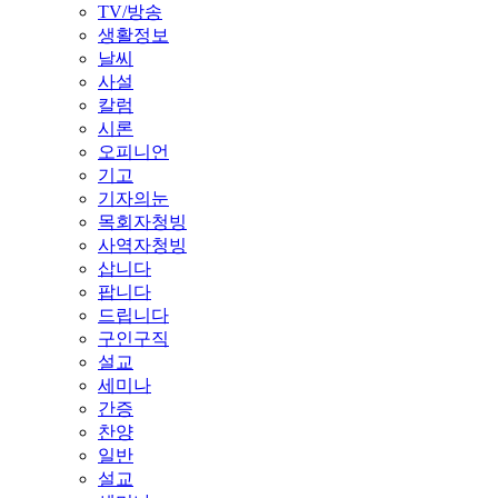
TV/방송
생활정보
날씨
사설
칼럼
시론
오피니언
기고
기자의눈
목회자청빙
사역자청빙
삽니다
팝니다
드립니다
구인구직
설교
세미나
간증
찬양
일반
설교