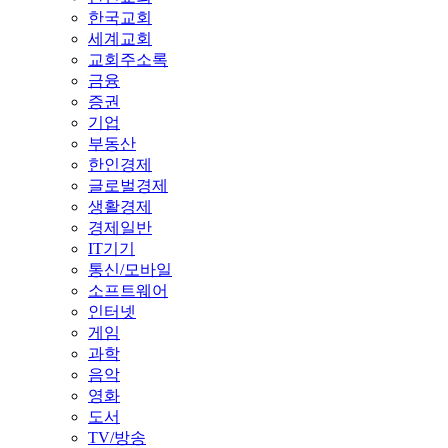
한국교회
세계교회
교회주소록
금융
증권
기업
부동산
한인경제
글로벌경제
생활경제
경제일반
IT기기
통신/모바일
소프트웨어
인터넷
게임
과학
음악
영화
도서
TV/방송