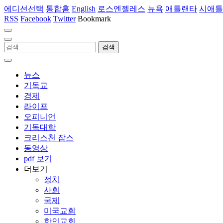
에디션선택
통합홈
English
로스엔젤레스
뉴욕
애틀랜타
시애틀
RSS
Facebook
Twitter
Bookmark
뉴스
기독교
경제
라이프
오피니언
기독대학
크리스천 잡스
동영상
pdf 보기
더보기
정치
사회
국제
미국교회
한인교회