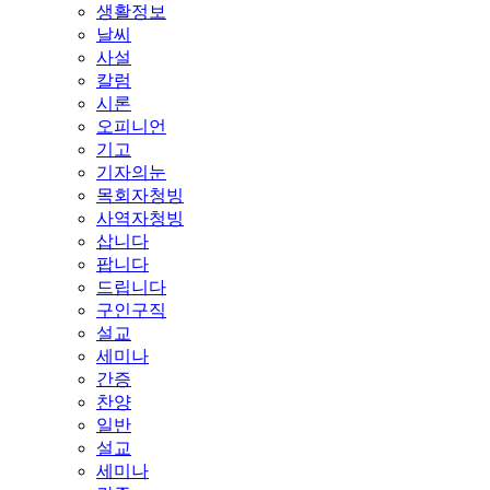
생활정보
날씨
사설
칼럼
시론
오피니언
기고
기자의눈
목회자청빙
사역자청빙
삽니다
팝니다
드립니다
구인구직
설교
세미나
간증
찬양
일반
설교
세미나