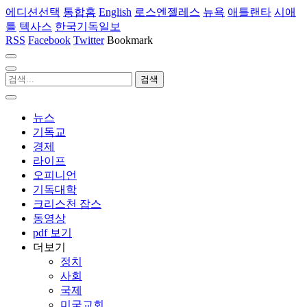
에디션선택
통합홈
English
로스엔젤레스
뉴욕
애틀랜타
시애
틀
텍사스
한국기독일보
RSS
Facebook
Twitter
Bookmark
뉴스
기독교
경제
라이프
오피니언
기독대학
크리스천 잡스
동영상
pdf 보기
더보기
정치
사회
국제
미국교회