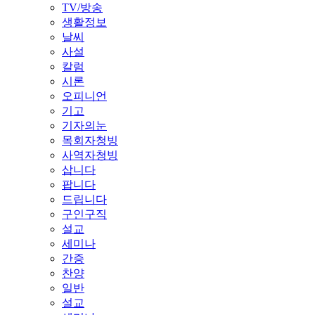
TV/방송
생활정보
날씨
사설
칼럼
시론
오피니언
기고
기자의눈
목회자청빙
사역자청빙
삽니다
팝니다
드립니다
구인구직
설교
세미나
간증
찬양
일반
설교