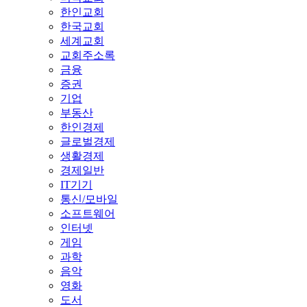
한인교회
한국교회
세계교회
교회주소록
금융
증권
기업
부동산
한인경제
글로벌경제
생활경제
경제일반
IT기기
통신/모바일
소프트웨어
인터넷
게임
과학
음악
영화
도서