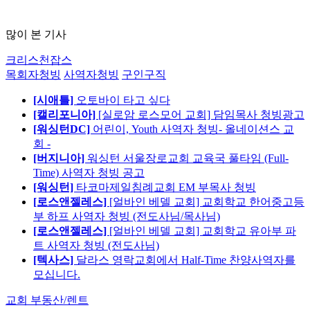
많이 본 기사
크리스천잡스
목회자청빙
사역자청빙
구인구직
[시애틀]
오토바이 타고 싶다
[캘리포니아]
[실로암 로스모어 교회] 담임목사 청빙광고
[워싱턴DC]
어린이, Youth 사역자 청빙- 올네이션스 교
회 -
[버지니아]
워싱턴 서울장로교회 교육국 풀타임 (Full-
Time) 사역자 청빙 공고
[워싱턴]
타코마제일침례교회 EM 부목사 청빙
[로스앤젤레스]
[얼바인 베델 교회] 교회학교 한어중고등
부 하프 사역자 청빙 (전도사님/목사님)
[로스앤젤레스]
[얼바인 베델 교회] 교회학교 유아부 파
트 사역자 청빙 (전도사님)
[텍사스]
달라스 영락교회에서 Half-Time 찬양사역자를
모십니다.
교회 부동산/렌트