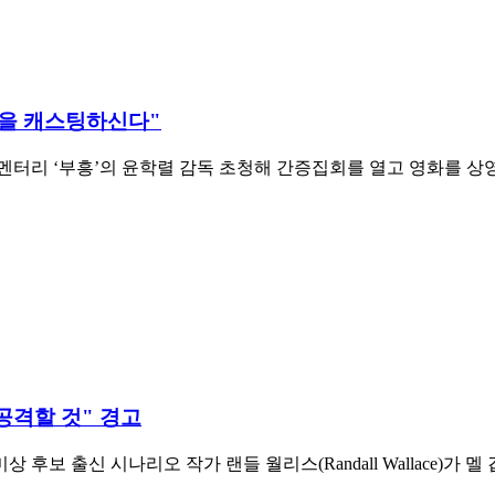
람을 캐스팅하신다"
 다큐멘터리 ‘부흥’의 윤학렬 감독 초청해 간증집회를 열고 영화를
공격할 것" 경고
신 시나리오 작가 랜들 월리스(Randall Wallace)가 멜 깁슨(Mel 