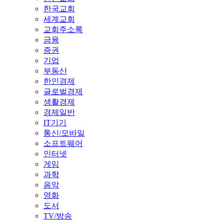
한국교회
세계교회
교회주소록
금융
증권
기업
부동산
한인경제
글로벌경제
생활경제
경제일반
IT기기
통신/모바일
소프트웨어
인터넷
게임
과학
음악
영화
도서
TV/방송