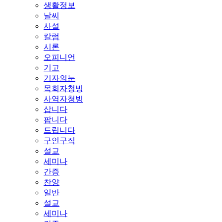
생활정보
날씨
사설
칼럼
시론
오피니언
기고
기자의눈
목회자청빙
사역자청빙
삽니다
팝니다
드립니다
구인구직
설교
세미나
간증
찬양
일반
설교
세미나