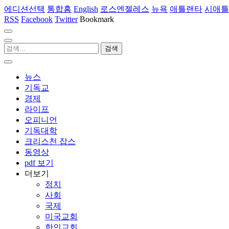
에디션선택
통합홈
English
로스엔젤레스
뉴욕
애틀랜타
시애틀
RSS
Facebook
Twitter
Bookmark
뉴스
기독교
경제
라이프
오피니언
기독대학
크리스천 잡스
동영상
pdf 보기
더보기
정치
사회
국제
미국교회
한인교회