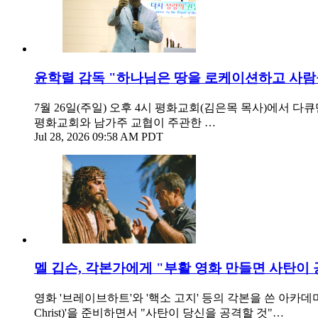
윤학렬 감독 "하나님은 땅을 로케이션하고 사
7월 26일(주일) 오후 4시 평화교회(김은목 목사)에서
평화교회와 남가주 교협이 주관한 …
Jul 28, 2026 09:58 AM PDT
멜 깁슨, 각본가에게 "부활 영화 만들면 사탄이 
영화 '브레이브하트'와 '핵소 고지' 등의 각본을 쓴 아카데미상 후보 출
Christ)'을 준비하면서 "사탄이 당신을 공격할 것"…