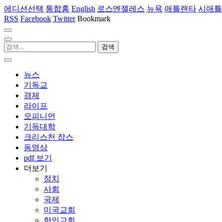
에디션선택
통합홈
English
로스엔젤레스
뉴욕
애틀랜타
시애틀
RSS
Facebook
Twitter
Bookmark
뉴스
기독교
경제
라이프
오피니언
기독대학
크리스천 잡스
동영상
pdf 보기
더보기
정치
사회
국제
미국교회
한인교회