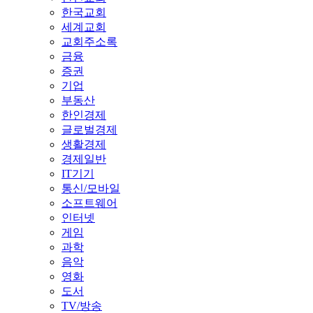
한국교회
세계교회
교회주소록
금융
증권
기업
부동산
한인경제
글로벌경제
생활경제
경제일반
IT기기
통신/모바일
소프트웨어
인터넷
게임
과학
음악
영화
도서
TV/방송