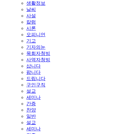
생활정보
날씨
사설
칼럼
시론
오피니언
기고
기자의눈
목회자청빙
사역자청빙
삽니다
팝니다
드립니다
구인구직
설교
세미나
간증
찬양
일반
설교
세미나