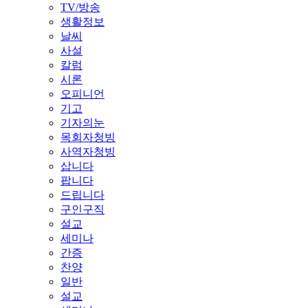
TV/방송
생활정보
날씨
사설
칼럼
시론
오피니언
기고
기자의눈
목회자청빙
사역자청빙
삽니다
팝니다
드립니다
구인구직
설교
세미나
간증
찬양
일반
설교