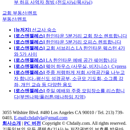
부 하프 사역자 청빙 (전도사님/목사님)
교회 부동산/렌트
부동산/렌트
[뉴저지]
선교사 숙소
[로스앤젤레스]
한인타운 5분거리 교회 장소 렌트합니다
[로스앤젤레스]
한인타운 5분거리 오피스 렌트합니다
[로스앤젤레스]
교회 서브리스 LA 한인타운 웨스턴 4가
와 5가 사이
[로스앤젤레스]
LA 한인타운 예배 공간 쉐어합니다
[로스앤젤레스]
웨어 하우스 (사무실, 비지니스)_Cypress
[로스앤젤레스]
주중 저렴하게 저희 사역공간을 나누고
자 합니다.-평신도 성경공부, 소규모 기도회, 소그룹 강
좌, 개인 교습 등 다양한 용도
[로스앤젤레스]
주일 예배와 주중 모임장소를 리스합니
다(부엔나팍/풀러튼/애나하임 지역)
3055 Wilshire Blvd. #480 Los Angeles CA 90010
/ Tel. 213) 739-
0403,
E-mail:chdailyla@gmail.com
회사소개
|
PC 버전
Copyright © Chdaily.com. All rights reserved.
기독일보의 모든 콘텐츠(기사) 는 저작권법의 보호를 받은바,