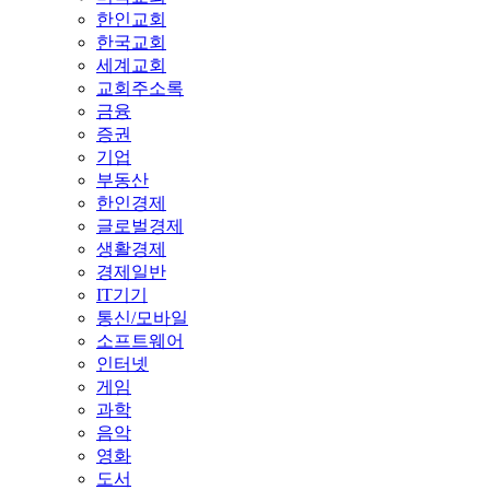
한인교회
한국교회
세계교회
교회주소록
금융
증권
기업
부동산
한인경제
글로벌경제
생활경제
경제일반
IT기기
통신/모바일
소프트웨어
인터넷
게임
과학
음악
영화
도서