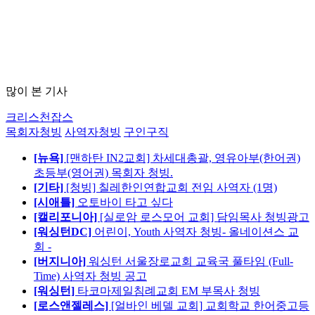
많이 본 기사
크리스천잡스
목회자청빙
사역자청빙
구인구직
[뉴욕]
[맨하탄 IN2교회] 차세대총괄, 영유아부(한어권)
초등부(영어권) 목회자 청빙.
[기타]
[청빙] 칠레한인연합교회 전임 사역자 (1명)
[시애틀]
오토바이 타고 싶다
[캘리포니아]
[실로암 로스모어 교회] 담임목사 청빙광고
[워싱턴DC]
어린이, Youth 사역자 청빙- 올네이션스 교
회 -
[버지니아]
워싱턴 서울장로교회 교육국 풀타임 (Full-
Time) 사역자 청빙 공고
[워싱턴]
타코마제일침례교회 EM 부목사 청빙
[로스앤젤레스]
[얼바인 베델 교회] 교회학교 한어중고등