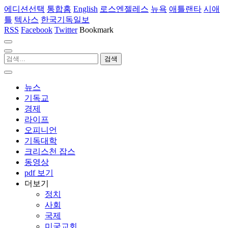
에디션선택
통합홈
English
로스엔젤레스
뉴욕
애틀랜타
시애
틀
텍사스
한국기독일보
RSS
Facebook
Twitter
Bookmark
뉴스
기독교
경제
라이프
오피니언
기독대학
크리스천 잡스
동영상
pdf 보기
더보기
정치
사회
국제
미국교회