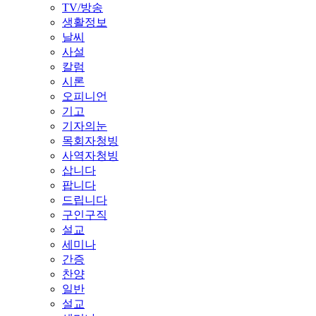
TV/방송
생활정보
날씨
사설
칼럼
시론
오피니언
기고
기자의눈
목회자청빙
사역자청빙
삽니다
팝니다
드립니다
구인구직
설교
세미나
간증
찬양
일반
설교