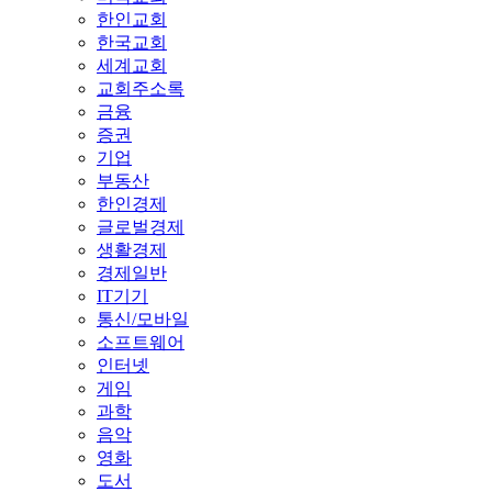
한인교회
한국교회
세계교회
교회주소록
금융
증권
기업
부동산
한인경제
글로벌경제
생활경제
경제일반
IT기기
통신/모바일
소프트웨어
인터넷
게임
과학
음악
영화
도서