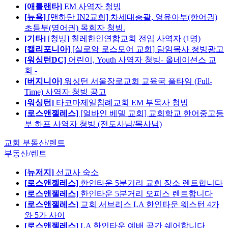
[애틀랜타]
EM 사역자 청빙
[뉴욕]
[맨하탄 IN2교회] 차세대총괄, 영유아부(한어권)
초등부(영어권) 목회자 청빙.
[기타]
[청빙] 칠레한인연합교회 전임 사역자 (1명)
[캘리포니아]
[실로암 로스모어 교회] 담임목사 청빙광고
[워싱턴DC]
어린이, Youth 사역자 청빙- 올네이션스 교
회 -
[버지니아]
워싱턴 서울장로교회 교육국 풀타임 (Full-
Time) 사역자 청빙 공고
[워싱턴]
타코마제일침례교회 EM 부목사 청빙
[로스앤젤레스]
[얼바인 베델 교회] 교회학교 한어중고등
부 하프 사역자 청빙 (전도사님/목사님)
교회 부동산/렌트
부동산/렌트
[뉴저지]
선교사 숙소
[로스앤젤레스]
한인타운 5분거리 교회 장소 렌트합니다
[로스앤젤레스]
한인타운 5분거리 오피스 렌트합니다
[로스앤젤레스]
교회 서브리스 LA 한인타운 웨스턴 4가
와 5가 사이
[로스앤젤레스]
LA 한인타운 예배 공간 쉐어합니다