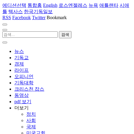
에디션선택
통합홈
English
로스엔젤레스
뉴욕
애틀랜타
시애
틀
텍사스
한국기독일보
RSS
Facebook
Twitter
Bookmark
뉴스
기독교
경제
라이프
오피니언
기독대학
크리스천 잡스
동영상
pdf 보기
더보기
정치
사회
국제
미국교회