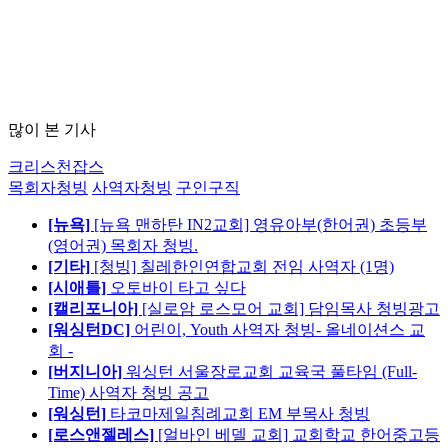
많이 본 기사
크리스천잡스
목회자청빙
사역자청빙
구인구직
[뉴욕]
[뉴욕 맨하탄 IN2교회] 영유아부(한어권) 초등부
(영어권) 목회자 청빙.
[기타]
[청빙] 칠레한인연합교회 전임 사역자 (1명)
[시애틀]
오토바이 타고 싶다
[캘리포니아]
[실로암 로스모어 교회] 담임목사 청빙광고
[워싱턴DC]
어린이, Youth 사역자 청빙- 올네이션스 교
회 -
[버지니아]
워싱턴 서울장로교회 교육국 풀타임 (Full-
Time) 사역자 청빙 공고
[워싱턴]
타코마제일침례교회 EM 부목사 청빙
[로스앤젤레스]
[얼바인 베델 교회] 교회학교 한어중고등