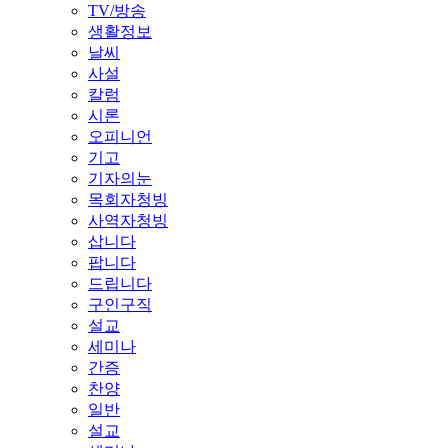
TV/방송
생활정보
날씨
사설
칼럼
시론
오피니언
기고
기자의눈
목회자청빙
사역자청빙
삽니다
팝니다
드립니다
구인구직
설교
세미나
간증
찬양
일반
설교