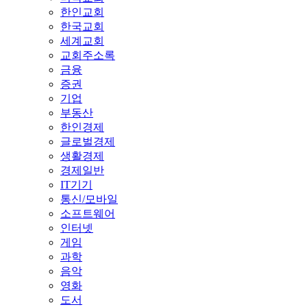
한인교회
한국교회
세계교회
교회주소록
금융
증권
기업
부동산
한인경제
글로벌경제
생활경제
경제일반
IT기기
통신/모바일
소프트웨어
인터넷
게임
과학
음악
영화
도서