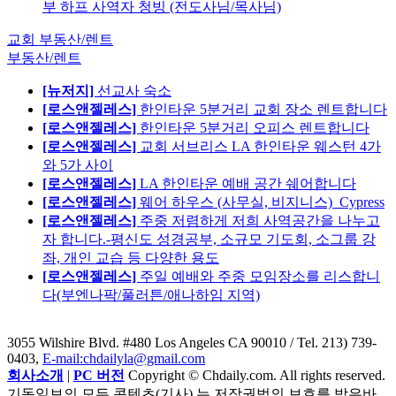
부 하프 사역자 청빙 (전도사님/목사님)
교회 부동산/렌트
부동산/렌트
[뉴저지]
선교사 숙소
[로스앤젤레스]
한인타운 5분거리 교회 장소 렌트합니다
[로스앤젤레스]
한인타운 5분거리 오피스 렌트합니다
[로스앤젤레스]
교회 서브리스 LA 한인타운 웨스턴 4가
와 5가 사이
[로스앤젤레스]
LA 한인타운 예배 공간 쉐어합니다
[로스앤젤레스]
웨어 하우스 (사무실, 비지니스)_Cypress
[로스앤젤레스]
주중 저렴하게 저희 사역공간을 나누고
자 합니다.-평신도 성경공부, 소규모 기도회, 소그룹 강
좌, 개인 교습 등 다양한 용도
[로스앤젤레스]
주일 예배와 주중 모임장소를 리스합니
다(부엔나팍/풀러튼/애나하임 지역)
3055 Wilshire Blvd. #480 Los Angeles CA 90010
/ Tel. 213) 739-
0403,
E-mail:chdailyla@gmail.com
회사소개
|
PC 버전
Copyright © Chdaily.com. All rights reserved.
기독일보의 모든 콘텐츠(기사) 는 저작권법의 보호를 받은바,