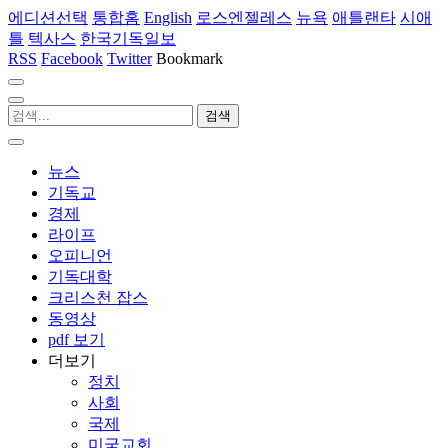
에디션선택
통합홈
English
로스엔젤레스
뉴욕
애틀랜타
시애
틀
텍사스
한국기독일보
RSS
Facebook
Twitter
Bookmark
뉴스
기독교
경제
라이프
오피니언
기독대학
크리스천 잡스
동영상
pdf 보기
더보기
정치
사회
국제
미국교회