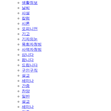
생활정보
날씨
사설
칼럼
시론
오피니언
기고
기자의눈
목회자청빙
사역자청빙
삽니다
팝니다
드립니다
구인구직
설교
세미나
간증
찬양
일반
설교
세미나