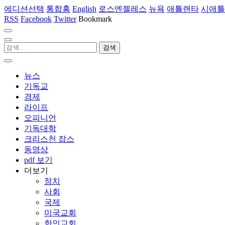
에디션선택
통합홈
English
로스엔젤레스
뉴욕
애틀랜타
시애틀
RSS
Facebook
Twitter
Bookmark
뉴스
기독교
경제
라이프
오피니언
기독대학
크리스천 잡스
동영상
pdf 보기
더보기
정치
사회
국제
미국교회
한인교회